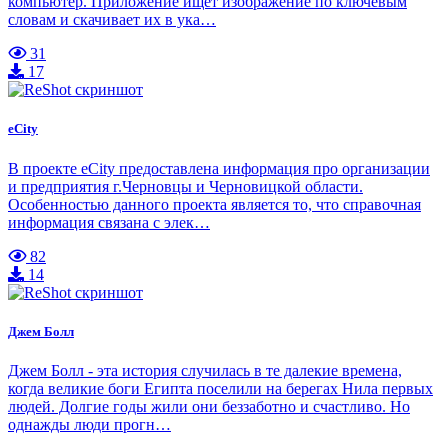
компьютер. Приложение ищет изображение по ключевым
словам и скачивает их в ука…
31
17
eCity
В проекте eCity предоставлена информация про организации
и предприятия г.Черновцы и Черновицкой области.
Особенностью данного проекта является то, что справочная
информация связана с элек…
82
14
Джем Болл
Джем Болл - эта история случилась в те далекие времена,
когда великие боги Египта поселили на берегах Нила первых
людей. Долгие годы жили они беззаботно и счастливо. Но
однажды люди прогн…