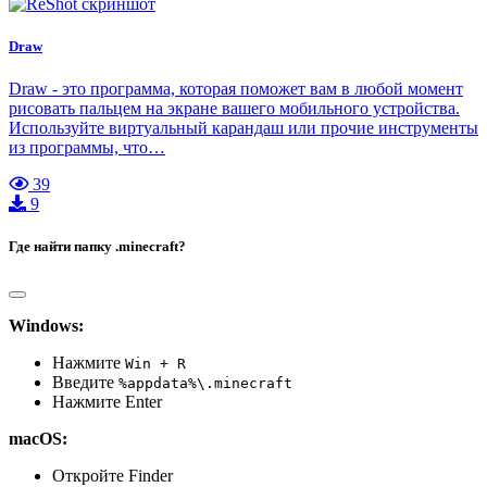
Draw
Draw - это программа, которая поможет вам в любой момент
рисовать пальцем на экране вашего мобильного устройства.
Используйте виртуальный карандаш или прочие инструменты
из программы, что…
39
9
Где найти папку .minecraft?
Windows:
Нажмите
Win + R
Введите
%appdata%\.minecraft
Нажмите Enter
macOS:
Откройте Finder