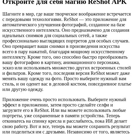
Откройте для себя магию ReShot APK
Шагните в мир, где ваше творческое воображение встречается
с передовыми технологиями. ReShot — это приложение для
автоматического улучшения фотографий, созданное на базе
искусственного интеллекта. Оно предназначено для создания
идеальных снимков для социальных сетей, а также
профессионально выглядящих портретов для особых случаев.
Оно превращает ваши снимки в произведения искусства
всего в пару нажатий, благодаря мощному искусственному
интеллекту. Кроме того, оно способно быстро преобразовать
вашу фотографию в картину, анимационного персонажа,
эскиз или использовать множество других встроенных стилей
и фильтров. Кроме того, последняя версия ReShot может даже
менять вашу одежду на фото. Просто выберите нужный вам
стиль, и он оденет вас в деловой костюм, повседневное платье
или другую одежду.
Приложение очень просто использовать. Выберите нужный
эффект в приложении, затем просто сделайте селфи и
загрузите его в ReShot. Или вы можете использовать любые
портреты, уже сохраненные в памяти устройства. Теперь
откиньтесь на спинку кресла и расслабьтесь, пока ИИ делает
свою работу. Вот и все, теперь вы можете сохранить результат
или поделиться им с друзьями. Независимо от того, являетесь