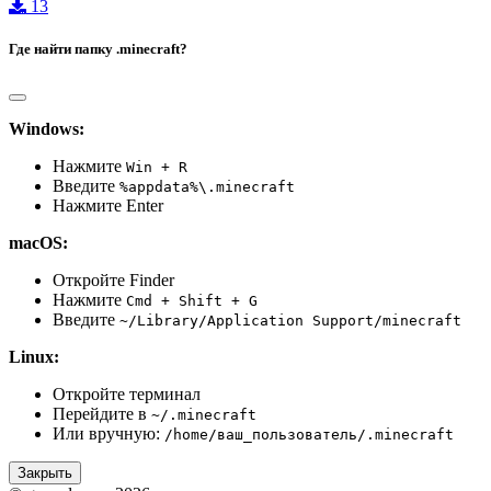
13
Где найти папку .minecraft?
Windows:
Нажмите
Win + R
Введите
%appdata%\.minecraft
Нажмите Enter
macOS:
Откройте Finder
Нажмите
Cmd + Shift + G
Введите
~/Library/Application Support/minecraft
Linux:
Откройте терминал
Перейдите в
~/.minecraft
Или вручную:
/home/ваш_пользователь/.minecraft
Закрыть