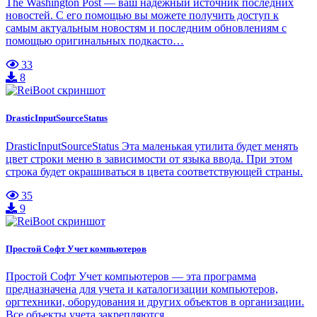
The Washington Post — ваш надежный источник последних
новостей. С его помощью вы можете получить доступ к
самым актуальным новостям и последним обновлениям с
помощью оригинальных подкасто…
33
8
DrasticInputSourceStatus
DrasticInputSourceStatus Эта маленькая утилита будет менять
цвет строки меню в зависимости от языка ввода. При этом
строка будет окрашиваться в цвета соответствующей страны.
35
9
Простой Софт Учет компьютеров
Простой Софт Учет компьютеров — эта программа
предназначена для учета и каталогизации компьютеров,
оргтехники, оборудования и других объектов в организации.
Все объекты учета закрепляются…