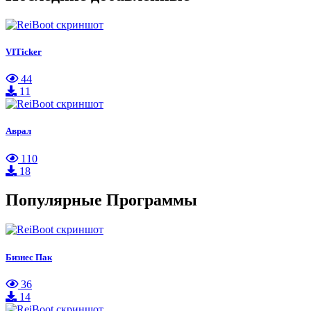
VITicker
44
11
Аврал
110
18
Популярные Программы
Бизнес Пак
36
14