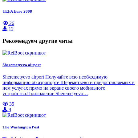
UEFA Euro 2008
26
12
Рекомендуем другие читы
Sheremetyevo airport
Sheremetyevo airport Получайте всю необходимую
информацию об аэропорте Шереметьево и предоставляемых в
нем услугах прямо на экране своего мобильного
устройства.Приложение Sheremetyevo…
35
9
The Washington Post