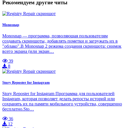
Рекомендуем другие читы
Monosnap
Monosnap — программа, позволяющая пользователям
создавать скриншоты, добавлять пометки и загружать их в
"облако".В Monosnap 2 режима создания скриншота: снимок
всего экрана (или экран…
39
8
Story Reposter for Instagram
Story Reposter for Instagram Программа для пользователей
Instagram, которая позволяет делать репосты историй или
сохранять их па памяти мобильного устройства, совершенно
бесплатно.Sto…
36
12