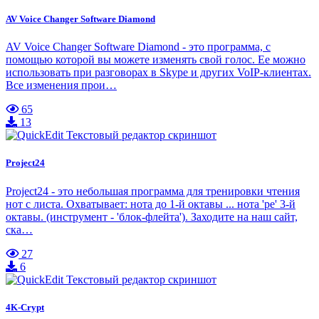
AV Voice Changer Software Diamond
AV Voice Changer Software Diamond - это программа, с
помощью которой вы можете изменять свой голос. Ее можно
использовать при разговорах в Skype и других VoIP-клиентах.
Все изменения прои…
65
13
Project24
Project24 - это небольшая программа для тренировки чтения
нот с листа. Охватывает: нота до 1-й октавы ... нота 'ре' 3-й
октавы. (инструмент - 'блок-флейта'). Заходите на наш сайт,
ска…
27
6
4K-Crypt