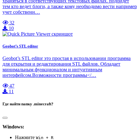
храняться в соответствующих текстовых файлах. подойдет
тем кто ведет блоги, а также кому необходимо вести например
учет собственн…
32
10
Geobot’s STL editor
Geobot’s STL editor это простая в использовании программа
для открытия и редактирования STL файлов. Обладает
минимальным функционалом и интуитивным
интерфейсом.Возможности программы</…
47
11
Где найти папку .minecraft?
Windows:
Нажмите
Win + R