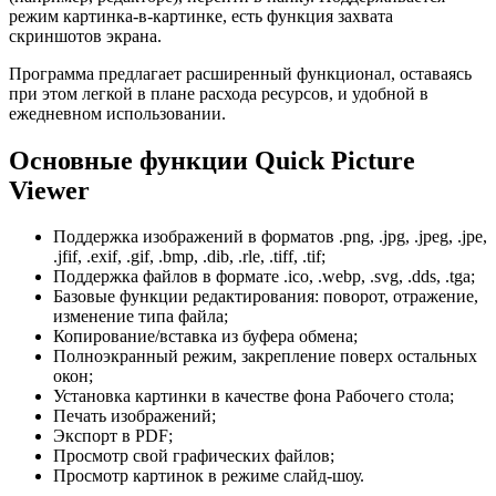
режим картинка-в-картинке, есть функция захвата
скриншотов экрана.
Программа предлагает расширенный функционал, оставаясь
при этом легкой в плане расхода ресурсов, и удобной в
ежедневном использовании.
Основные функции Quick Picture
Viewer
Поддержка изображений в форматов .png, .jpg, .jpeg, .jpe,
.jfif, .exif, .gif, .bmp, .dib, .rle, .tiff, .tif;
Поддержка файлов в формате .ico, .webp, .svg, .dds, .tga;
Базовые функции редактирования: поворот, отражение,
изменение типа файла;
Копирование/вставка из буфера обмена;
Полноэкранный режим, закрепление поверх остальных
окон;
Установка картинки в качестве фона Рабочего стола;
Печать изображений;
Экспорт в PDF;
Просмотр свой графических файлов;
Просмотр картинок в режиме слайд-шоу.