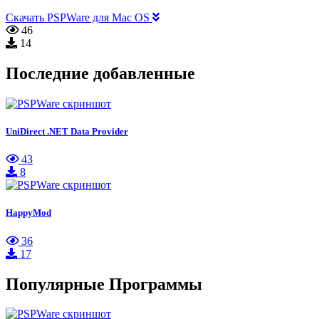
Скачать PSPWare для Mac OS
46
14
Последние добавленные
UniDirect .NET Data Provider
43
8
HappyMod
36
17
Популярные Программы