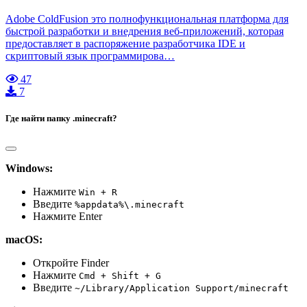
Adobe ColdFusion это полнофункциональная платформа для
быстрой разработки и внедрения веб-приложений, которая
предоставляет в распоряжение разработчика IDE и
скриптовый язык программирова…
47
7
Где найти папку .minecraft?
Windows:
Нажмите
Win + R
Введите
%appdata%\.minecraft
Нажмите Enter
macOS:
Откройте Finder
Нажмите
Cmd + Shift + G
Введите
~/Library/Application Support/minecraft