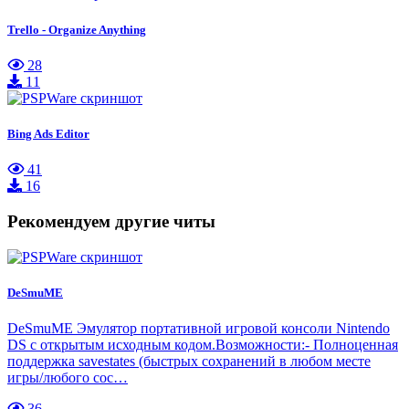
Trello - Organize Anything
28
11
Bing Ads Editor
41
16
Рекомендуем другие читы
DeSmuME
DeSmuME Эмулятор портативной игровой консоли Nintendo
DS с открытым исходным кодом.Возможности:- Полноценная
поддержка savestates (быстрых сохранений в любом месте
игры/любого сос…
36