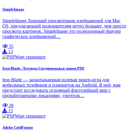
SimpleImage
SimpleImage Хороший просмотрщик изображений для Mac
OS, предлагающий пользователям нечто большее, чем просто
просмотр картинок. SimpleImage это полноценный браузер
графических изображений…
35
13
Iron Blade: Легенды Средневековья экшен РПГ
Iron Blade — захватывающая ролевая экшен-игра для
мобильных телефонов и планшетов на Android. В ней, вам
предстоит исследовать огромный фэнтезийный мир с
проработанными локациями, уничтож…
28
15
Adobe ColdFusion