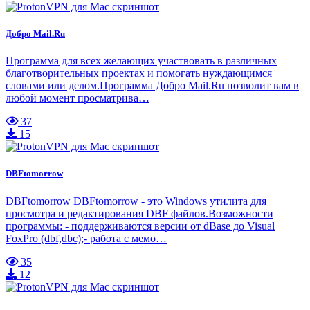
Добро Mail.Ru
Программа для всех желающих участвовать в различных
благотворительных проектах и помогать нуждающимся
словами или делом.Программа Добро Mail.Ru позволит вам в
любой момент просматрива…
37
15
DBFtomorrow
DBFtomorrow DBFtomorrow - это Windows утилита для
просмотра и редактирования DBF файлов.Возможности
программы: - поддерживаются версии от dBase до Visual
FoxPro (dbf,dbc);- работа с мемо…
35
12