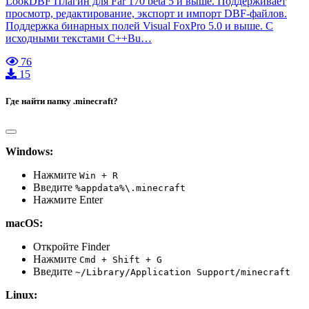
LookDBF Плагин для Far 170 beta 5 и выше. Поддерживает
просмотр, редактирование, экспорт и импорт DBF-файлов.
Поддержка бинарных полей Visual FoxPro 5.0 и выше. С
исходными текстами C++Bu…
76
15
Где найти папку .minecraft?
Windows:
Нажмите
Win + R
Введите
%appdata%\.minecraft
Нажмите Enter
macOS:
Откройте Finder
Нажмите
Cmd + Shift + G
Введите
~/Library/Application Support/minecraft
Linux: