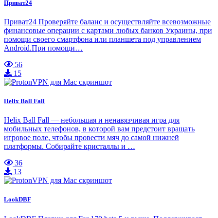
Приват24
Приват24 Проверяйте баланс и осуществляйте всевозможные
финансовые операции с картами любых банков Украины, при
помощи своего смартфона или планшета под управлением
Android.При помощи…
56
15
Helix Ball Fall
Helix Ball Fall — небольшая и ненавязчивая игра для
мобильных телефонов, в которой вам предстоит вращать
игровое поле, чтобы провести мяч до самой нижней
платформы. Собирайте кристаллы и …
36
13
LookDBF