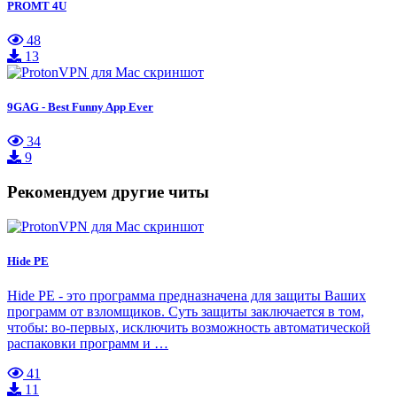
PROMT 4U
48
13
9GAG - Best Funny App Ever
34
9
Рекомендуем другие читы
Hide PE
Hide PE - это программа предназначена для защиты Ваших
программ от взломщиков. Суть защиты заключается в том,
чтобы: во-первых, исключить возможность автоматической
распаковки программ и …
41
11