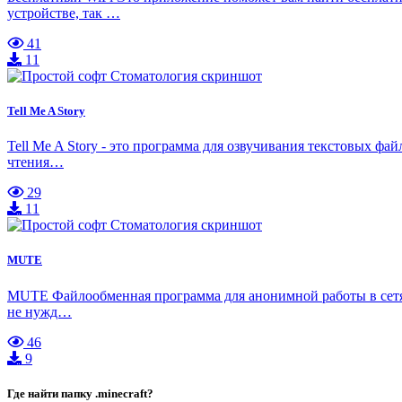
устройстве, так …
41
11
Tell Me A Story
Tell Me A Story - это программа для озвучивания текстовых фа
чтения…
29
11
MUTE
MUTE Файлообменная программа для анонимной работы в сетях
не нужд…
46
9
Где найти папку .minecraft?