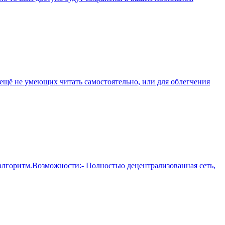
, ещё не умеющих читать самостоятельно, или для облегчения
лгоритм.Возможности:- Полностью децентрализованная сеть,