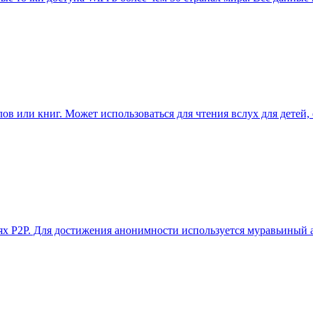
йлов или книг. Может использоваться для чтения вслух для детей
 P2P. Для достижения анонимности используется муравьиный а