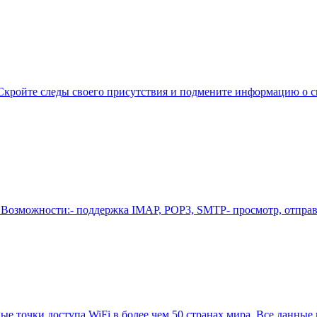
. Скройте следы своего присутствия и подмените информацию о 
Возможности:- поддержка IMAP, POP3, SMTP- просмотр, отправ
е точки доступа WiFi в более чем 50 странах мира. Все данные