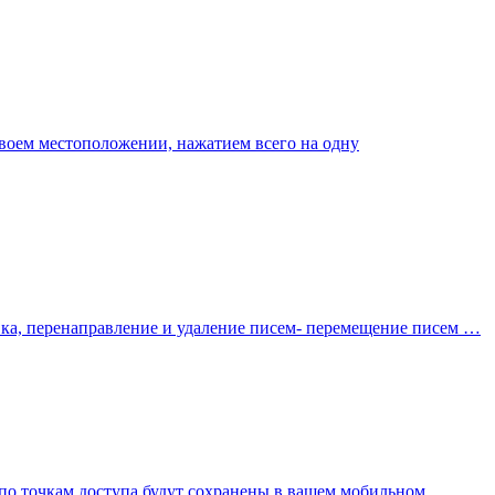
своем местоположении, нажатием всего на одну
ка, перенаправление и удаление писем- перемещение писем …
 по точкам доступа будут сохранены в вашем мобильном