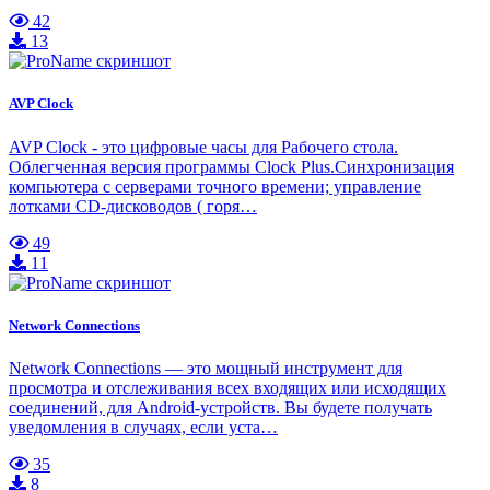
42
13
AVP Clock
AVP Clock - это цифровые часы для Рабочего стола.
Облегченная версия программы Clock Plus.Синхронизация
компьютера с серверами точного времени; управление
лотками CD-дисководов ( горя…
49
11
Network Connections
Network Connections — это мощный инструмент для
просмотра и отслеживания всех входящих или исходящих
соединений, для Android-устройств. Вы будете получать
уведомления в случаях, если уста…
35
8