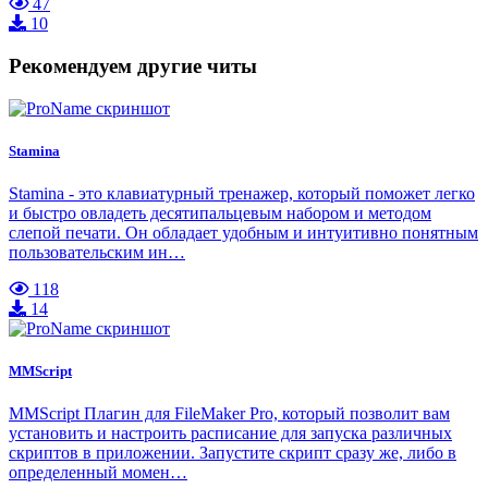
47
10
Рекомендуем другие читы
Stamina
Stamina - это клавиатурный тренажер, который поможет легко
и быстро овладеть десятипальцевым набором и методом
слепой печати. Он обладает удобным и интуитивно понятным
пользовательским ин…
118
14
MMScript
MMScript Плагин для FileMaker Pro, который позволит вам
установить и настроить расписание для запуска различных
скриптов в приложении. Запустите скрипт сразу же, либо в
определенный момен…