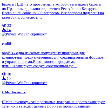
Билеты ПДД - это программа, в которой вы найдете билеты
по Правилам дорожного движения Республики Беларусь.
Всего в ней собрано 800 вопросов. Все вопросы поделены на
категории, согласно п…
33
14
phpBB
phpBB - одна из самых популярных программ для
компьютера, предназначенных для создания онлайн-форумов
и управления ими.Возможности программы
пхпББПланируете создать собственный фо…
38
10
iTMan Inventory
iTMan Inventory - это программа, которая не просто сканирует
сеть, но и выводит данные по инвентаризированным