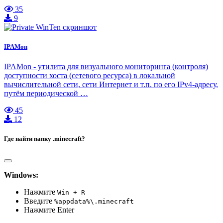
35
9
IPAMon
IPAMon - утилита для визуального мониторинга (контроля)
доступности хоста (сетевого ресурса) в локальной
вычислительной сети, сети Интернет и т.п. по его IPv4-адресу,
путём периодической …
45
12
Где найти папку .minecraft?
Windows:
Нажмите
Win + R
Введите
%appdata%\.minecraft
Нажмите Enter