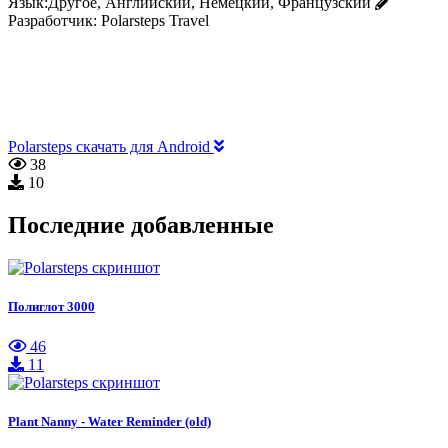
Язык:
Другое, Английский, Немецкий, Французский
Разработчик:
Polarsteps Travel
Polarsteps скачать для Android
38
10
Последние добавленные
Полиглот 3000
46
11
Plant Nanny - Water Reminder (old)