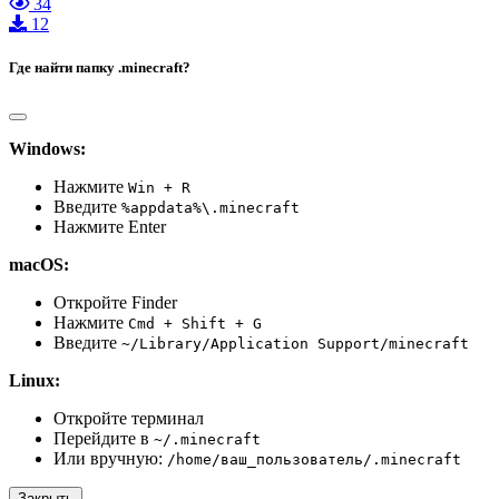
34
12
Где найти папку .minecraft?
Windows:
Нажмите
Win + R
Введите
%appdata%\.minecraft
Нажмите Enter
macOS:
Откройте Finder
Нажмите
Cmd + Shift + G
Введите
~/Library/Application Support/minecraft
Linux:
Откройте терминал
Перейдите в
~/.minecraft
Или вручную:
/home/ваш_пользователь/.minecraft
Закрыть