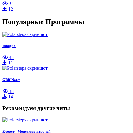
32
12
Популярные Программы
Intaglio
35
11
GRif Notes
38
14
Рекомендуем другие читы
Keeper - Менеджер паролей