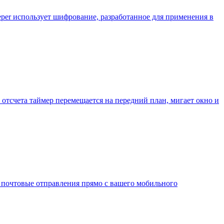
eper использует шифрование, разработанное для применения в
 отсчета таймер перемещается на передний план, мигает окно и
почтовые отправления прямо с вашего мобильного