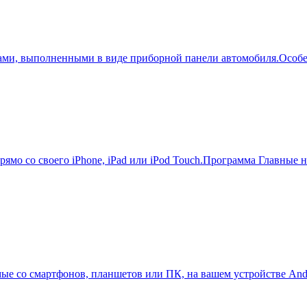
часами, выполненными в виде приборной панели автомобиля.Осо
ямо со своего iPhone, iPad или iPod Touch.Программа Главные 
мые со смартфонов, планшетов или ПК, на вашем устройстве And