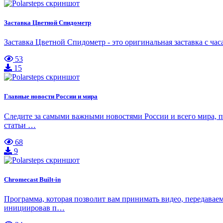
Заставка Цветной Спидометр
Заставка Цветной Спидометр - это оригинальная заставка с 
53
15
Главные новости России и мира
Следите за самыми важными новостями России и всего мира, пр
статьи …
68
9
Chromecast Built-in
Программа, которая позволит вам принимать видео, передавае
инициировав п…