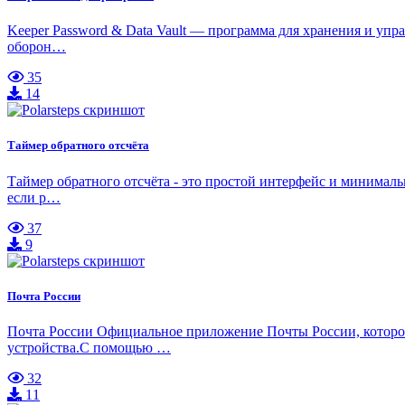
Keeper Password & Data Vault — программа для хранения и уп
оборон…
35
14
Таймер обратного отсчёта
Таймер обратного отсчёта - это простой интерфейс и минималь
если р…
37
9
Почта России
Почта России Официальное приложение Почты России, которо
устройства.С помощью …
32
11