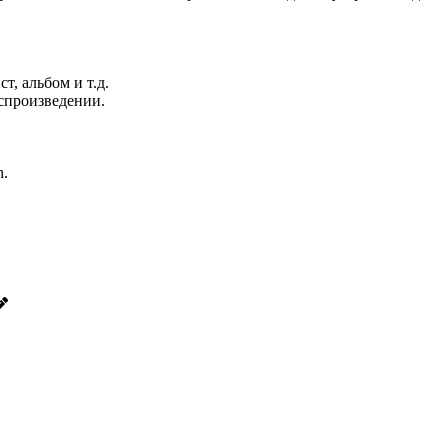
т, альбом и т.д.
оспроизведении.
h.