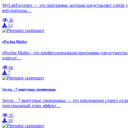
MyLabFavorites — это программа, которая представляет собой
веб-порталы…
36
13
ePochta Mailer
ePochta Mailer - это профессиональная программа для осущест
адресат…
66
7
Seven – 7 минутные тренировки
Seven – 7 минутные тренировки — это приложение станет отл
персональный план эффект…
35
10