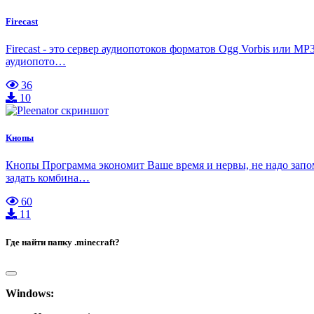
Firecast
Firecast - это сервер аудиопотоков форматов Ogg Vorbis или 
аудиопото…
36
10
Кнопы
Кнопы Программа экономит Ваше время и нервы, не надо запом
задать комбина…
60
11
Где найти папку .minecraft?
Windows: