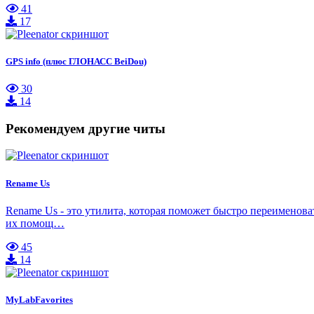
41
17
GPS info (плюс ГЛОНАСС BeiDou)
30
14
Рекомендуем другие читы
Rename Us
Rename Us - это утилита, которая поможет быстро переименов
их помощ…
45
14
MyLabFavorites