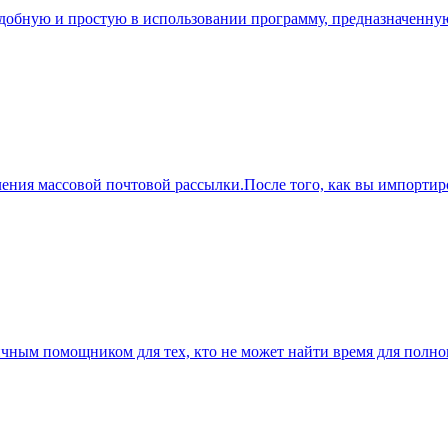
 удобную и простую в использовании программу, предназначенну
вления массовой почтовой рассылки.После того, как вы импорти
ичным помощником для тех, кто не может найти время для полн