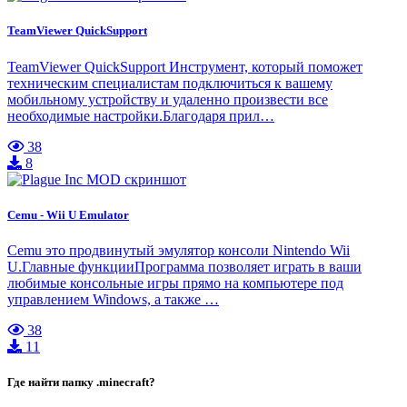
TeamViewer QuickSupport
TeamViewer QuickSupport Инструмент, который поможет
техническим специалистам подключиться к вашему
мобильному устройству и удаленно произвести все
необходимые настройки.Благодаря прил…
38
8
Cemu - Wii U Emulator
Cemu это продвинутый эмулятор консоли Nintendo Wii
U.Главные функцииПрограмма позволяет играть в ваши
любимые консольные игры прямо на компьютере под
управлением Windows, а также …
38
11
Где найти папку .minecraft?