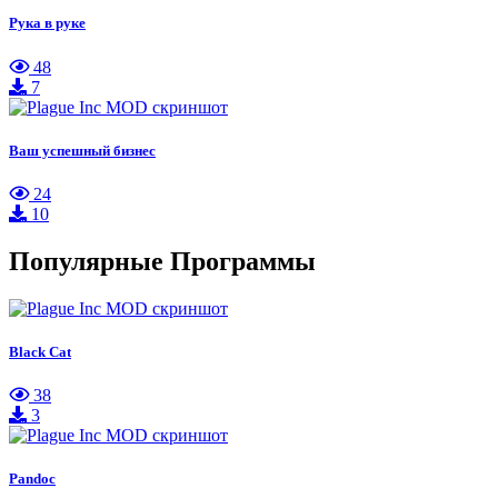
Рука в руке
48
7
Ваш успешный бизнес
24
10
Популярные Программы
Black Cat
38
3
Pandoc