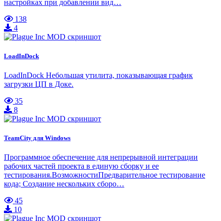
настройках при добавлении вид…
138
4
LoadInDock
LoadInDock Небольшая утилита, показывающая график
загрузки ЦП в Доке.
35
8
TeamCity для Windows
Программное обеспечение для непрерывной интеграции
рабочих частей проекта в единую сборку и ее
тестирования.ВозможностиПредварительное тестирование
кода; Создание нескольких сборо…
45
10