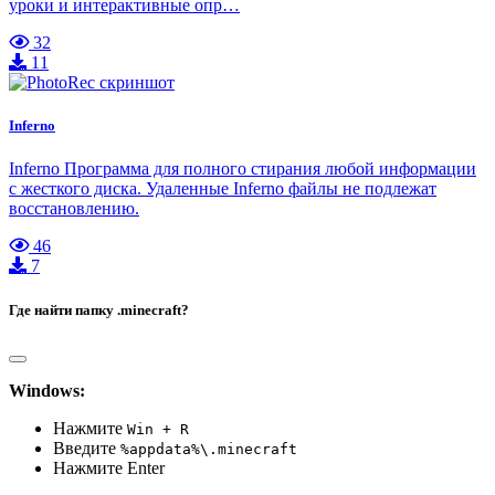
уроки и интерактивные опр…
32
11
Inferno
Inferno Программа для полного стирания любой информации
с жесткого диска. Удаленные Inferno файлы не подлежат
восстановлению.
46
7
Где найти папку .minecraft?
Windows:
Нажмите
Win + R
Введите
%appdata%\.minecraft
Нажмите Enter