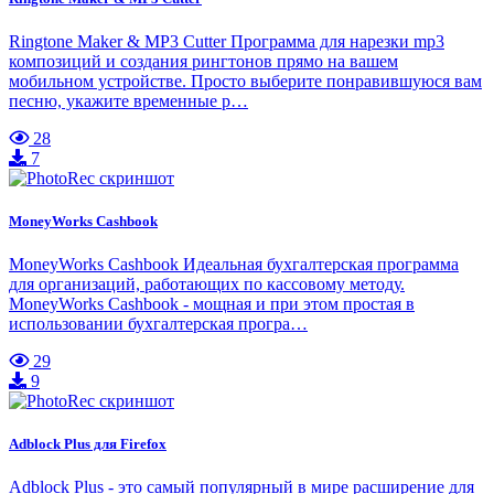
Ringtone Maker & MP3 Cutter Программа для нарезки mp3
композиций и создания рингтонов прямо на вашем
мобильном устройстве. Просто выберите понравившуюся вам
песню, укажите временные р…
28
7
MoneyWorks Cashbook
MoneyWorks Cashbook Идеальная бухгалтерская программа
для организаций, работающих по кассовому методу.
MoneyWorks Cashbook - мощная и при этом простая в
использовании бухгалтерская програ…
29
9
Adblock Plus для Firefox
Adblock Plus - это самый популярный в мире расширение для