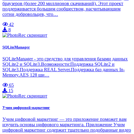
браузеров (более 200 миллионов скачиваний). Этот проект
поддерживается большим сообществом, насчитывающим
сотни добровольцев, что…
42
8
SQLiteManager
SQLiteManager - это средство для управления базами данных
SQLite2 и SQLite3.Возможности:Поддержка SQLite2 и
SQLite3.Поддержка REAL Server.Поддержка баз данных In-
Memory.AES 128 ши…
65
15
Учим цифровой маркетинг
Учим цифровой маркетинг — это приложение поможет вам
изучить основы цифрового маркетинга. Приложение Учим
цифровой маркетинг содержит тщательно подобранные видео