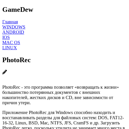
GameDew
Главная
WINDOWS
ANDROID
IOS
MAC OS
LINUX
PhotoRec
PhotoRec - это программа позволяет «возвращать к жизни»
большинство потерянных документов с внешних
накопителей, жестких дисков и CD, вне зависимости от
причин утери.
Приложение PhotoRec для Windows способно находить и
восстанавливать разделы для файловых систем: DOS, FAT12-
16-32, Linux, BSD, Mac, NTFS, JFS, CramFS и др. Загрузить
PhotoRec легко, поскольку утилита не занимает много места в