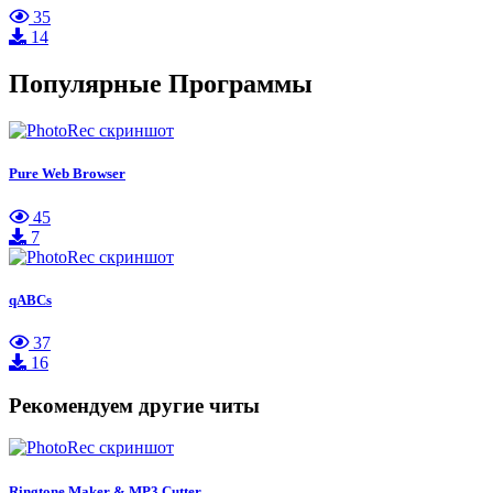
35
14
Популярные Программы
Pure Web Browser
45
7
qABCs
37
16
Рекомендуем другие читы
Ringtone Maker & MP3 Cutter