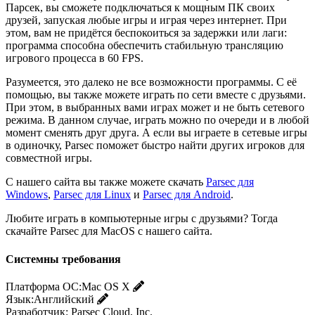
Парсек, вы сможете подключаться к мощным ПК своих
друзей, запуская любые игры и играя через интернет. При
этом, вам не придётся беспокоиться за задержки или лаги:
программа способна обеспечить стабильную трансляцию
игрового процесса в 60 FPS.
Разумеется, это далеко не все возможности программы. С её
помощью, вы также можете играть по сети вместе с друзьями.
При этом, в выбранных вами играх может и не быть сетевого
режима. В данном случае, играть можно по очереди и в любой
момент сменять друг друга. А если вы играете в сетевые игры
в одиночку, Parsec поможет быстро найти других игроков для
совместной игры.
С нашего сайта вы также можете скачать
Parsec для
Windows
,
Parsec для Linux
и
Parsec для Android
.
Любите играть в компьютерные игры с друзьями? Тогда
скачайте Parsec для MacOS с нашего сайта.
Системны требования
Платформа ОС:
Mac OS X
Язык:
Английский
Разработчик:
Parsec Cloud, Inc.