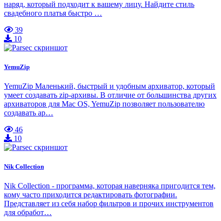
наряд, который подходит к вашему лицу. Найдите стиль
свадебного платья быстро …
39
10
YemuZip
YemuZip Маленький, быстрый и удобным архиватор, который
умеет создавать zip-архивы. В отличие от большинства других
архиваторов для Mac OS, YemuZip позволяет пользователю
создавать ар…
46
10
Nik Collection
Nik Collection - программа, которая наверняка пригодится тем,
кому часто приходится редактировать фотографии.
Представляет из себя набор фильтров и прочих инструментов
для обработ…