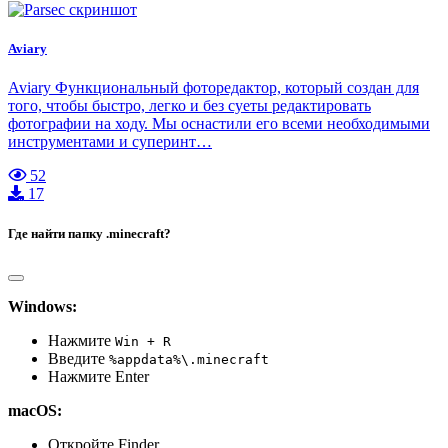
Aviary
Aviary Функциональный фоторедактор, который создан для
того, чтобы быстро, легко и без суеты редактировать
фотографии на ходу. Мы оснастили его всеми необходимыми
инструментами и суперинт…
52
17
Где найти папку .minecraft?
Windows:
Нажмите
Win + R
Введите
%appdata%\.minecraft
Нажмите Enter
macOS:
Откройте Finder