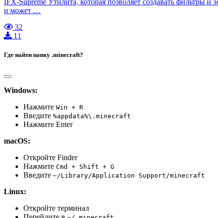
IFX-Supreme Утилита, которая позволяет создавать фильтры и 
и может …
32
11
Где найти папку .minecraft?
Windows:
Нажмите
Win + R
Введите
%appdata%\.minecraft
Нажмите Enter
macOS:
Откройте Finder
Нажмите
Cmd + Shift + G
Введите
~/Library/Application Support/minecraft
Linux:
Откройте терминал
Перейдите в
~/.minecraft