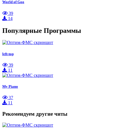
World of Goo
39
14
Популярные Программы
left-top
39
11
My Piano
37
11
Рекомендуем другие читы