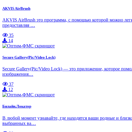
AKVIS AirBrush
AKVIS AirBrush это программа, с помощью которой можно легк
предоставляя …
35
14
Secure Gallery(Pic/Video Lock)
Secure Gallery(Pic/Video Lock) — это приложение, которое по
изображения…
37
12
Билайн.Локатор
В любой момент узнавайте, где находятся ваши родные и близк
выбранных ва…