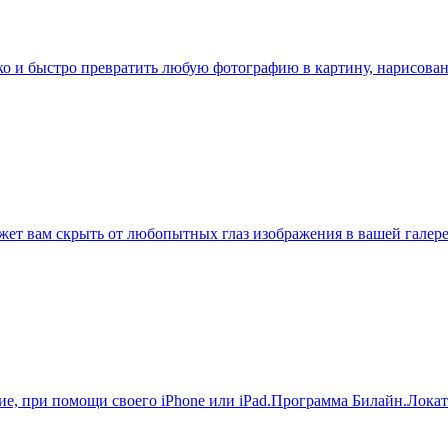
о и быстро превратить любую фотографию в картину, нарисован
может вам скрыть от любопытных глаз изображения в вашей галер
ие, при помощи своего iPhone или iPad.Программа Билайн.Локат