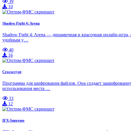
39
10
Shadow Fight 4: Arena
Shadow Fight 4: Arena — динамичная и красочная онлайн-игра,
удобным у…
40
16
Crococrypt
Программа для шифрования файлов. Она создает зашифрованну
использования места …
33
12
IFX-Supreme