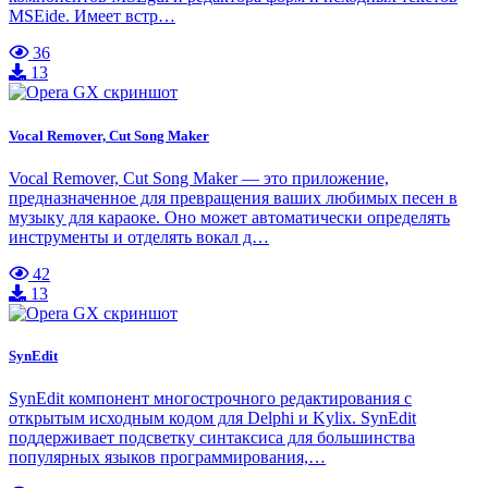
MSEide. Имеет встр…
36
13
Vocal Remover, Cut Song Maker
Vocal Remover, Cut Song Maker — это приложение,
предназначенное для превращения ваших любимых песен в
музыку для караоке. Оно может автоматически определять
инструменты и отделять вокал д…
42
13
SynEdit
SynEdit компонент многострочного редактирования с
открытым исходным кодом для Delphi и Kylix. SynEdit
поддерживает подсветку синтаксиса для большинства
популярных языков программирования,…