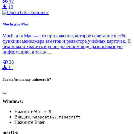
37
10
Mochi для Mac
Mochi для Mac — это приложение, которое сочетание в себе
функции менеджера заметок и редактора учебных карточек. В
нем можно хранить в упорядоченном виде разнообразную
информацию, а так ж…
36
11
Где найти папку .minecraft?
Windows:
Нажмите
Win + R
Введите
%appdata%\.minecraft
Нажмите Enter
macOS: