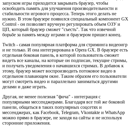
запуском игры приходится закрывать браузер, чтобы
освободить память для улучшения производительности и
стабильности игрового процесса. Теперь этого делать не
нужно. В этом браузере появился специальный компонент GX
Control - он позволяет вручную регулировать объем ОЗУ и
ЦП, который браузер сможет "съесть". Так что извечной
борьбе за память между играми и браузером пришел конец.
Twitch - самая популярная платформа для стриминга видеоигр
и не только. И она интегрирована в Opera GX. В браузере есть
отдельная боковая панель, в которой пользователь сможет
видеть все каналы, на которые он подписан, текущие стримы,
и получать уведомления о начавшихся стримах. В добавок к
этому, браузер может воспроизводить потоковое видео в
отдельном плавающем окне. Таким образом его пользователи
могут смотреть видео и параллельно заниматься другими
делами и даже играть.
Другая, не менее полезная "фича" - интеграция с
популярными мессенджерами. Благодаря все той же боковой
панели, общаться в таких популярных соцсетях и
мессенджерах, как Facebook, Telegram, Vkontakte и WhatsApp
можно прямо в браузере, не заходя на сайты и не используя
сторонние приложения.