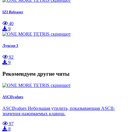
IZI Releaser
40
9
Луксор 3
92
9
Рекомендуем другие читы
ASCIIvalues
ASCIIvalues Небольшая утилита, показывающая ASCII-
значения нажимаемых клавиш.
97
8