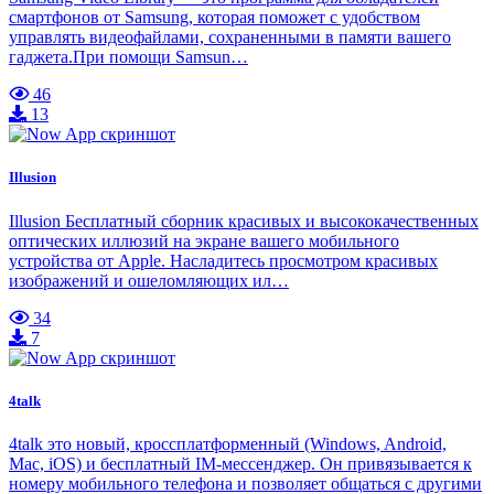
смартфонов от Samsung, которая поможет с удобством
управлять видеофайлами, сохраненными в памяти вашего
гаджета.При помощи Samsun…
46
13
Illusion
Illusion Бесплатный сборник красивых и высококачественных
оптических иллюзий на экране вашего мобильного
устройства от Apple. Насладитесь просмотром красивых
изображений и ошеломляющих ил…
34
7
4talk
4talk это новый, кроссплатформенный (Windows, Android,
Mac, iOS) и бесплатный IM-мессенджер. Он привязывается к
номеру мобильного телефона и позволяет общаться с другими