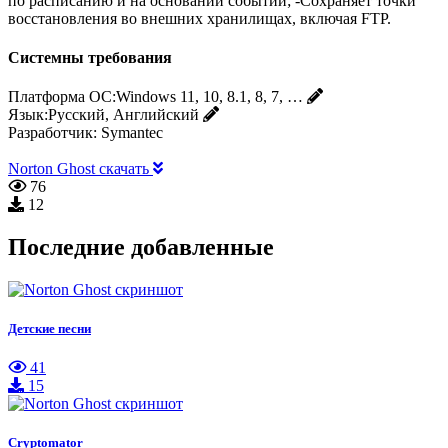
по расписанию и на основании событий; -Сохраняет точки
восстановления во внешних хранилищах, включая FTP.
Системны требования
Платформа ОС:
Windows 11, 10, 8.1, 8, 7, …
Язык:
Русский, Английский
Разработчик:
Symantec
Norton Ghost скачать
76
12
Последние добавленные
Детские песни
41
15
Cryptomator