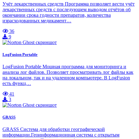
Учёт лекарственных средств Программа позволяет вести учёт
лекарственных средств с последующем выводом отчётов об
окончании срока годности препаратов, количества
израсходованных медикамент…
36
9
LogFusion Portable
LogFusion Portable Мощная программа для мониторинга и
анализа лог файлов. Позволяет просматривать лог файлы как
на локальном, так и на удаленном компьютере. В LogFusion
есть функц…
41
3
GRASS
GRASS Система для обработки географической
информации.Геоинформационная система с открытым