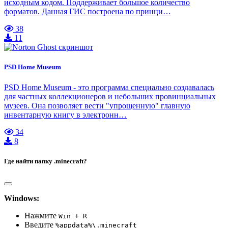
исходным кодом. Поддерживает большое количество
форматов. Данная ГИС построена по принци…
38
11
PSD Home Museum
PSD Home Museum - это программа специально создавалась
для частных коллекционеров и небольших провинциальных
музеев. Она позволяет вести "упрощенную" главную
инвентарную книгу в электронн…
34
8
Где найти папку .minecraft?
Windows:
Нажмите
Win + R
Введите
%appdata%\.minecraft