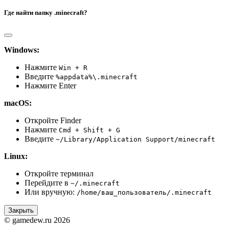
Где найти папку .minecraft?
Windows:
Нажмите
Win + R
Введите
%appdata%\.minecraft
Нажмите Enter
macOS:
Откройте Finder
Нажмите
Cmd + Shift + G
Введите
~/Library/Application Support/minecraft
Linux:
Откройте терминал
Перейдите в
~/.minecraft
Или вручную:
/home/ваш_пользователь/.minecraft
Закрыть
© gamedew.ru 2026