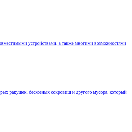
 совместимыми устройствами, а также многими возможностями
арых ракушек, бесхозных сокровищ и другого мусора, который