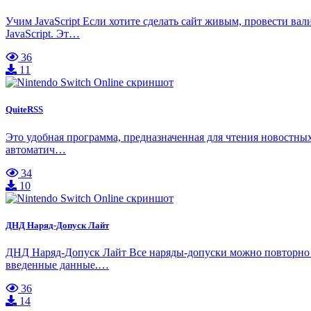
Учим JavaScript Если хотите сделать сайт живым, провести в
JavaScript. Эт…
36
11
QuiteRSS
Это удобная программа, предназначенная для чтения новостных
автоматич…
34
10
ДНД Наряд-Допуск Лайт
ДНД Наряд-Допуск Лайт Все наряды-допуски можно повторно ис
введенные данные.…
36
14