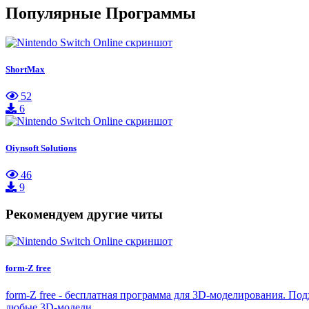
Популярные Программы
ShortMax
52
6
Oiynsoft Solutions
46
9
Рекомендуем другие читы
form-Z free
form-Z free - бесплатная программа для 3D-моделирования. П
любые 3D-модели,…