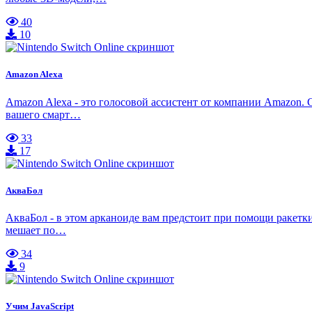
40
10
Amazon Alexa
Amazon Alexa - это голосовой ассистент от компании Amazon.
вашего смарт…
33
17
АкваБол
АкваБол - в этом арканоиде вам предстоит при помощи ракетки
мешает по…
34
9
Учим JavaScript