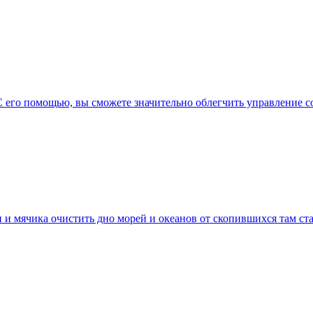
 С его помощью, вы сможете значительно облегчить управление
 и мячика очистить дно морей и океанов от скопившихся там ст