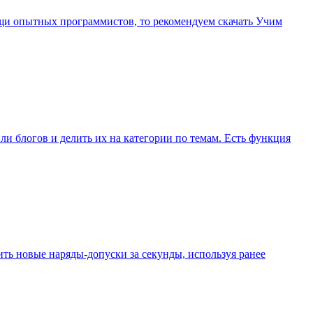
ощи опытных программистов, то рекомендуем скачать Учим
ли блогов и делить их на категории по темам. Есть функция
ть новые наряды-допуски за секунды, используя ранее