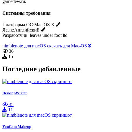
gamedew.ru.
Системны требования
Платформа ОС:
Mac OS X
Язык:
Английский
Разработчик:
leaves under foot ltd
nimblenote для macOS скачать для Mac-OS
36
15
Последние добавленные
DesktopWriter
35
11
YouCam Makeup