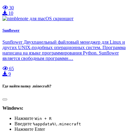
30
10
Sunflower
Sunflower Двухпанельный файловый менеджер для Linux и
других UNIX-подобных операционных систем. Программа
написана на языке программирования Python. Sunflower
является свободным программн…
65
9
Где найти папку .minecraft?
Windows:
Нажмите
Win + R
Введите
%appdata%\.minecraft
Нажмите Enter