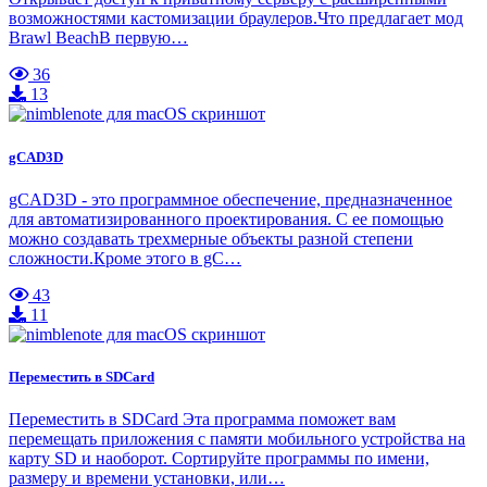
возможностями кастомизации браулеров.Что предлагает мод
Brawl BeachВ первую…
36
13
gCAD3D
gCAD3D - это программное обеспечение, предназначенное
для автоматизированного проектирования. С ее помощью
можно создавать трехмерные объекты разной степени
сложности.Кроме этого в gC…
43
11
Переместить в SDCard
Переместить в SDCard Эта программа поможет вам
перемещать приложения с памяти мобильного устройства на
карту SD и наоборот. Сортируйте программы по имени,
размеру и времени установки, или…