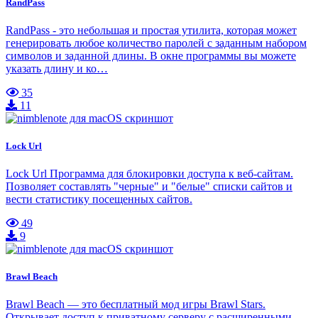
RandPass
RandPass - это небольшая и простая утилита, которая может
генерировать любое количество паролей с заданным набором
символов и заданной длины. В окне программы вы можете
указать длину и ко…
35
11
Lock Url
Lock Url Программа для блокировки доступа к веб-сайтам.
Позволяет составлять "черные" и "белые" списки сайтов и
вести статистику посещенных сайтов.
49
9
Brawl Beach
Brawl Beach — это бесплатный мод игры Brawl Stars.
Открывает доступ к приватному серверу с расширенными