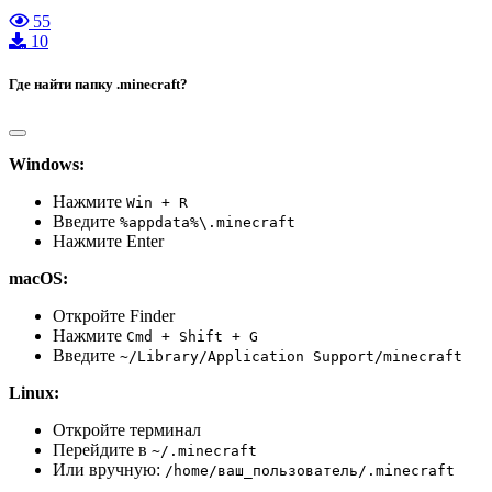
55
10
Где найти папку .minecraft?
Windows:
Нажмите
Win + R
Введите
%appdata%\.minecraft
Нажмите Enter
macOS:
Откройте Finder
Нажмите
Cmd + Shift + G
Введите
~/Library/Application Support/minecraft
Linux:
Откройте терминал
Перейдите в
~/.minecraft
Или вручную:
/home/ваш_пользователь/.minecraft