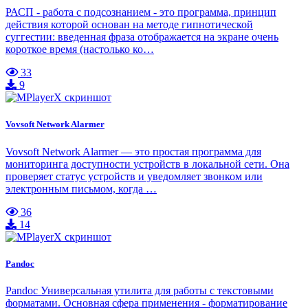
РАСП - работа с подсознанием - это программа, принцип
действия которой основан на методе гипнотической
суггестии: введенная фраза отображается на экране очень
короткое время (настолько ко…
33
9
Vovsoft Network Alarmer
Vovsoft Network Alarmer — это простая программа для
мониторинга доступности устройств в локальной сети. Она
проверяет статус устройств и уведомляет звонком или
электронным письмом, когда …
36
14
Pandoc
Pandoc Универсальная утилита для работы с текстовыми
форматами. Основная сфера применения - форматирование