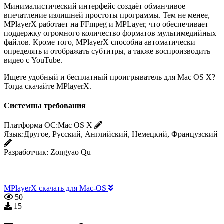
Минималистический интерфейс создаёт обманчивое
впечатление излишней простоты программы. Тем не менее,
MPlayerX работает на FFmpeg и MPLayer, что обеспечивает
поддержку огромного количество форматов мультимедийных
файлов. Кроме того, MPlayerX способна автоматически
определять и отображать субтитры, а также воспроизводить
видео с YouTube.
Ищете удобный и бесплатный проигрыватель для Mac OS X?
Тогда скачайте MPlayerX.
Системны требования
Платформа ОС:
Mac OS X
Язык:
Другое, Русский, Английский, Немецкий, Французский
Разработчик:
Zongyao Qu
MPlayerX скачать для Mac-OS
50
15