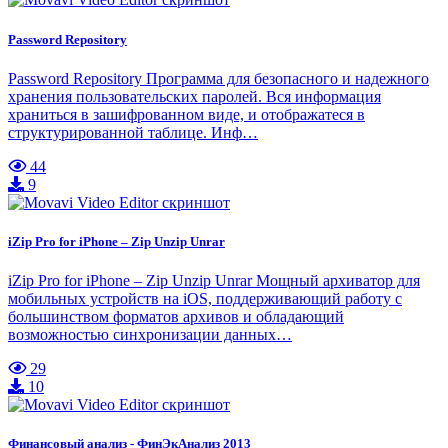
Password Repository
Password Repository Программа для безопасного и надежного
хранения пользовательских паролей. Вся информация
храниться в зашифрованном виде, и отображатеся в
структурированной таблице. Инф…
44
9
iZip Pro for iPhone – Zip Unzip Unrar
iZip Pro for iPhone – Zip Unzip Unrar Мощный архиватор для
мобильных устройств на iOS, поддерживающий работу с
большинством форматов архивов и обладающий
возможностью синхронизации данных…
29
10
Финансовый анализ - ФинЭкАнализ 2013