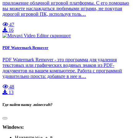
приложение облачной игровой платформы. С его помощью
вы можете наслаждаться любимыми играми, не покупая
дорогой игровой ПК, используя толь…
47
16
PDF Watermark Remover
PDF Watermark Remover - это программа для удаления
текстовых или графических водяных знаков из PDF-
документов на вашем компьютере. Работа с программой
удивительно проста: добавьте в нее н…
48
13
Где найти папку .minecraft?
Windows:
Нажмите
Win + R