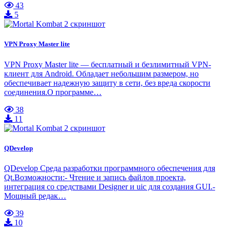
43
5
VPN Proxy Master lite
VPN Proxy Master lite — бесплатный и безлимитный VPN-
клиент для Android. Обладает небольшим размером, но
обеспечивает надежную защиту в сети, без вреда скорости
соединения.О программе…
38
11
QDevelop
QDevelop Среда разработки программного обеспечения для
Qt.Возможности:- Чтение и запись файлов проекта,
интеграция со средствами Designer и uic для создания GUI.-
Мощный редак…
39
10