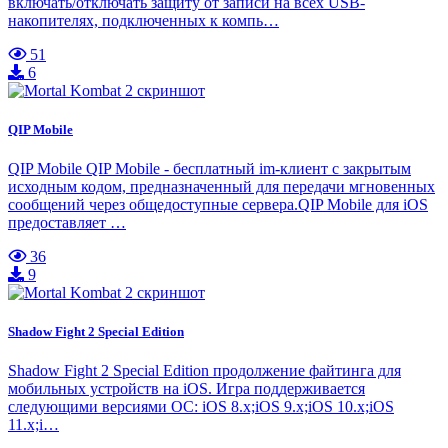
включать/отключать защиту от записи на всех USB-
накопителях, подключенных к компь…
51
6
QIP Mobile
QIP Mobile QIP Mobile - бесплатный im-клиент с закрытым
исходным кодом, предназначенный для передачи мгновенных
сообщений через общедоступные сервера.QIP Mobile для iOS
предоставляет …
36
9
Shadow Fight 2 Special Edition
Shadow Fight 2 Special Edition продолжение файтинга для
мобильных устройств на iOS. Игра поддерживается
следующими версиями ОС: iOS 8.x;iOS 9.x;iOS 10.x;iOS
11.x;i…