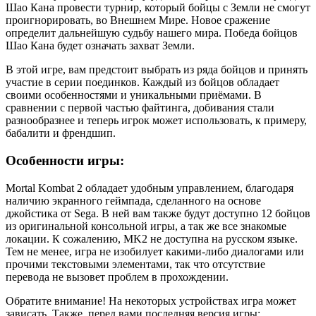
Шао Кана провести турнир, который бойцы с Земли не смогут
проигнорировать, во Внешнем Мире. Новое сражение
определит дальнейшую судьбу нашего мира. Победа бойцов
Шао Кана будет означать захват Земли.
В этой игре, вам предстоит выбрать из ряда бойцов и принять
участие в серии поединков. Каждый из бойцов обладает
своими особенностями и уникальными приёмами. В
сравнении с первой частью файтинга, добивания стали
разнообразнее и теперь игрок может использовать, к примеру,
бабалити и френдшип.
Особенности игры:
Mortal Kombat 2 обладает удобным управлением, благодаря
наличию экранного геймпада, сделанного на основе
джойстика от Sega. В ней вам также будут доступно 12 бойцов
из оригинальной консольной игры, а так же все знакомые
локации. К сожалению, MK2 не доступна на русском языке.
Тем не менее, игра не изобилует какими-либо диалогами или
прочими текстовыми элементами, так что отсутствие
перевода не вызовет проблем в прохождении.
Обратите внимание! На некоторых устройствах игра может
зависать. Также, перед вами последняя версия игры: