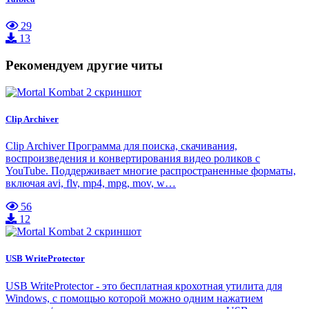
29
13
Рекомендуем другие читы
Clip Archiver
Clip Archiver Программа для поиска, скачивания,
воспроизведения и конвертирования видео роликов с
YouTube. Поддерживает многие распространенные форматы,
включая avi, flv, mp4, mpg, mov, w…
56
12
USB WriteProtector
USB WriteProtector - это бесплатная крохотная утилита для
Windows, с помощью которой можно одним нажатием