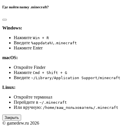
Где найти папку .minecraft?
Windows:
Нажмите
Win + R
Введите
%appdata%\.minecraft
Нажмите Enter
macOS:
Откройте Finder
Нажмите
Cmd + Shift + G
Введите
~/Library/Application Support/minecraft
Linux:
Откройте терминал
Перейдите в
~/.minecraft
Или вручную:
/home/ваш_пользователь/.minecraft
Закрыть
© gamedew.ru 2026