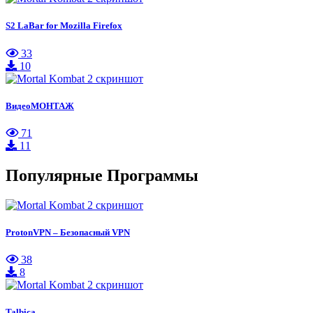
S2 LaBar for Mozilla Firefox
33
10
ВидеоМОНТАЖ
71
11
Популярные Программы
ProtonVPN – Безопасный VPN
38
8
Talbica