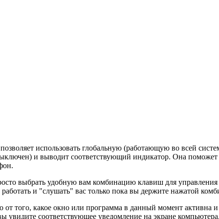
 позволяет использовать глобальную (работающую во всей сист
 выключен) и выводит соответствующий индикатор. Она поможет 
фон.
осто выбрать удобную вам комбинацию клавиш для управления м
т работать и "слушать" вас только пока вы держите нажатой ком
о от того, какое окно или программа в данный момент активна 
вы увидите соответствующее уведомление на экране компьютера