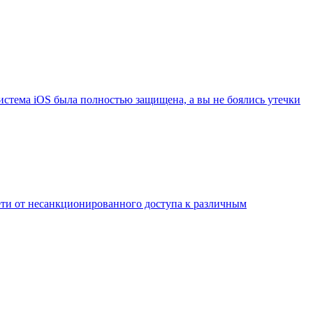
система iOS была полностью защищена, а вы не боялись утечки
ети от несанкционированного доступа к различным