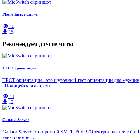
Phone Image Carver
36
15
Рекомендуем другие читы
ТЕСТ ориентации
ТЕСТ ориентации - это шуточный тест ориентации для мужчин 
"Полицейская академи…
43
12
Gattaca Server
Gattaca Server Это простой SMTP, POP3 (Электронная почта) 
электронной …