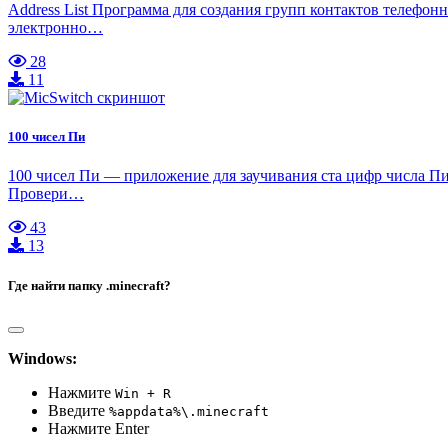
Address List Программа для создания групп контактов телефо
электронно…
28
11
100 чисел Пи
100 чисел Пи — приложение для заучивания ста цифр числа Пи 
Провери…
43
13
Где найти папку .minecraft?
Windows:
Нажмите
Win + R
Введите
%appdata%\.minecraft
Нажмите Enter