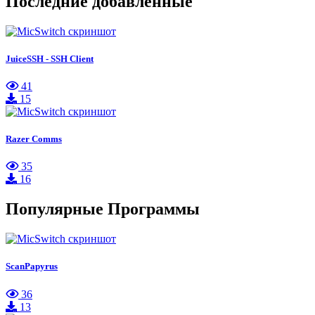
Последние добавленные
JuiceSSH - SSH Client
41
15
Razer Comms
35
16
Популярные Программы
ScanPapyrus
36
13