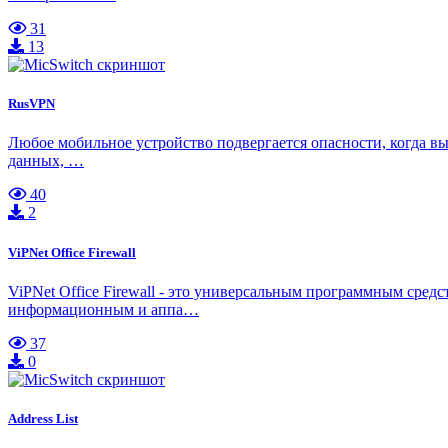
31
13
RusVP‪N
Любое мобильное устройство подвергается опасности, когда вы
данных, …
40
2
ViPNet Office Firewall
ViPNet Office Firewall - это универсальным программным сре
информационным и аппа…
37
0
Address List