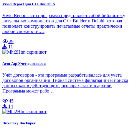
Vivid Report для C++ Builder 5
Vivid Report - это программа представляет собой библиотеку
визуальных компонентов для C++ Builder и Delphi, которая
позволяет конструировать печатаемые отчеты практически
любой сложности.…
29
11
Arm-Atp Учет договоров
Учёт договоров - эта программа разрабатывалась для учета
договоров организации. Гибкая система фильтрации и поиска
данных как в действующих договорах, так и в архиве.
Программа может рабо…
45
14
Directory Backuper