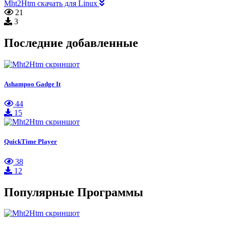
Mht2Htm скачать для Linux
21
3
Последние добавленные
Ashampoo Gadge It
44
15
QuickTime Player
38
12
Популярные Программы