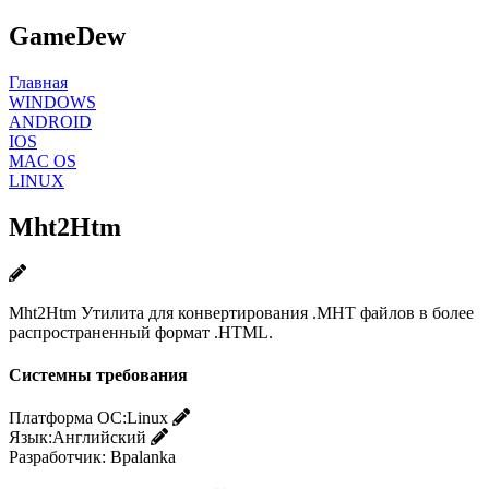
GameDew
Главная
WINDOWS
ANDROID
IOS
MAC OS
LINUX
Mht2Htm
Mht2Htm Утилита для конвертирования .MHT файлов в более
распространенный формат .HTML.
Системны требования
Платформа ОС:
Linux
Язык:
Английский
Разработчик:
Bpalanka