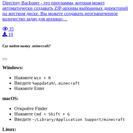
Directory Backuper - это программа, которая может
автоматически создавать ZIP-архивы выбранных директорий
на жестком диске. Вы можете создавать неограниченное
количество задач для архивац…
35
10
Где найти папку .minecraft?
Windows:
Нажмите
Win + R
Введите
%appdata%\.minecraft
Нажмите Enter
macOS:
Откройте Finder
Нажмите
Cmd + Shift + G
Введите
~/Library/Application Support/minecraft
Linux: