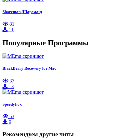
Shareman (Шареман)
81
11
Популярные Программы
BlackBerry Recovery for Mac
37
13
SpeedyFox
53
9
Рекомендуем другие читы