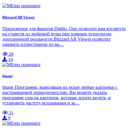
Blizzard AR Viewer
Приложение для фанатов Diablo. Оно позволит вам взглянуть
на существ из любимой игры при помощи технологии
дополненной реальности.Blizzard AR Viewer позволит
оживить иллюстрации по ва…
28
14
Image
Image Программа, выводящая на экран любые картинки с
настраиваемой периодичностью. Вы можете указать
программе список картинок, которые хотите видеть, и
установить частоту всплывания и за…
31
9