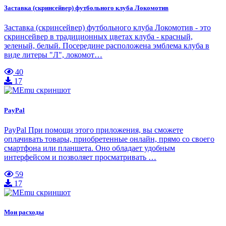
Заставка (скринсейвер) футбольного клуба Локомотив
Заставка (скринсейвер) футбольного клуба Локомотив - это
скринсейвер в традиционных цветах клуба - красный,
зеленый, белый. Посередине расположена эмблема клуба в
виде литеры "Л", локомот…
40
17
PayPal
PayPal При помощи этого приложения, вы сможете
оплачивать товары, приобретенные онлайн, прямо со своего
смартфона или планшета. Оно обладает удобным
интерфейсом и позволяет просматривать …
59
17
Мои расходы