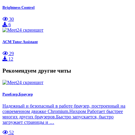
Brightness Control
30
6
ACM Tutor Assistant
29
12
Рекомендуем другие читы
Рамблер.Браузер
Надежный и безопасный в работе браузер, построенный на
современном движке Chromium.Нихром Работает быстрее
многих других браузеров.Быстро запускается, быстро
загружает страницы и …
52