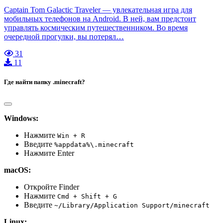
Captain Tom Galactic Traveler — увлекательная игра для
мобильных телефонов на Android. В ней, вам предстоит
управлять космическим путешественником. Во время
очередной прогулки, вы потерял…
31
11
Где найти папку .minecraft?
Windows:
Нажмите
Win + R
Введите
%appdata%\.minecraft
Нажмите Enter
macOS:
Откройте Finder
Нажмите
Cmd + Shift + G
Введите
~/Library/Application Support/minecraft
Linux: