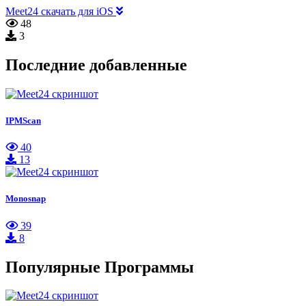
Meet24 скачать для iOS
48
3
Последние добавленные
IPMScan
40
13
Monosnap
39
8
Популярные Программы