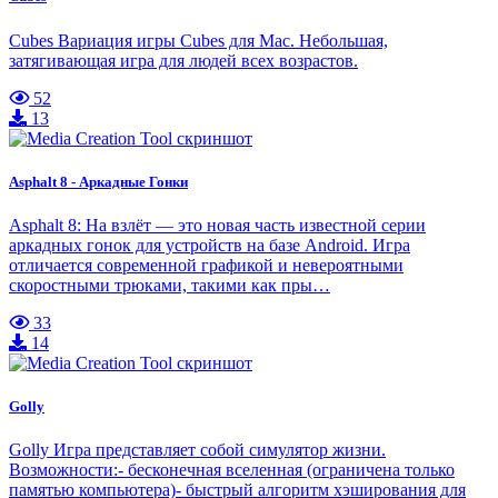
Cubes Вариация игры Cubes для Mac. Небольшая,
затягивающая игра для людей всех возрастов.
52
13
Asphalt 8 - Аркадные Гонки
Asphalt 8: На взлёт — это новая часть известной серии
аркадных гонок для устройств на базе Android. Игра
отличается современной графикой и невероятными
скоростными трюками, такими как пры…
33
14
Golly
Golly Игра представляет собой симулятор жизни.
Возможности:- бесконечная вселенная (ограничена только
памятью компьютера)- быстрый алгоритм хэширования для