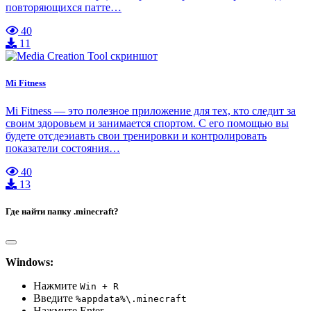
повторяющихся патте…
40
11
Mi Fitness
Mi Fitness — это полезное приложение для тех, кто следит за
своим здоровьем и занимается спортом. С его помощью вы
будете отсдеэиавть свои тренировки и контролировать
показатели состояния…
40
13
Где найти папку .minecraft?
Windows:
Нажмите
Win + R
Введите
%appdata%\.minecraft
Нажмите Enter