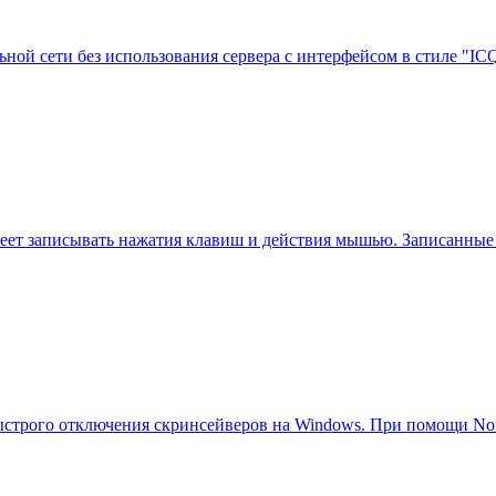
ьной сети без использования сервера с интерфейсом в стиле "
еет записывать нажатия клавиш и действия мышью. Записанные 
 быстрого отключения скринсейверов на Windows. При помощи No 