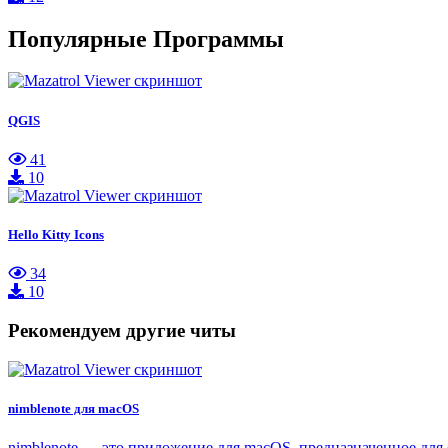
Популярные Программы
QGIS
41
10
Hello Kitty Icons
34
10
Рекомендуем другие читы
nimblenote для macOS
nimblenote — это приложение для macOS, предназначенное для 