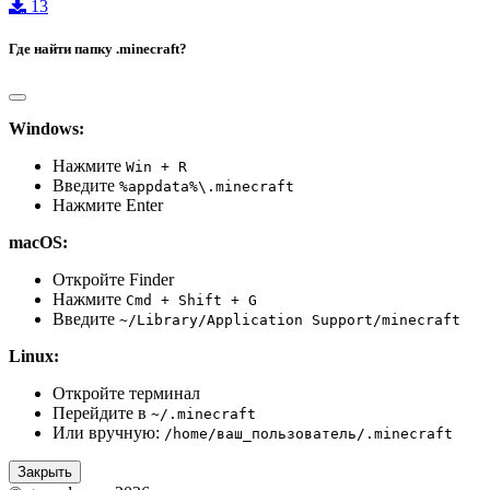
13
Где найти папку .minecraft?
Windows:
Нажмите
Win + R
Введите
%appdata%\.minecraft
Нажмите Enter
macOS:
Откройте Finder
Нажмите
Cmd + Shift + G
Введите
~/Library/Application Support/minecraft
Linux:
Откройте терминал
Перейдите в
~/.minecraft
Или вручную:
/home/ваш_пользователь/.minecraft
Закрыть