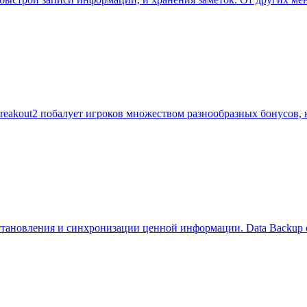
Breakout2 побалует игроков множеством разнообразных бонусов,
сстановления и синхронизации ценной информации. Data Backup