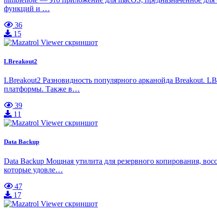
функций и …
36
15
LBreakout2
LBreakout2 Разновидность популярного арканойда Breakout. L
платформы. Также в…
39
11
Data Backup
Data Backup Мощная утилита для резервного копирования, во
которые удовле…
47
17