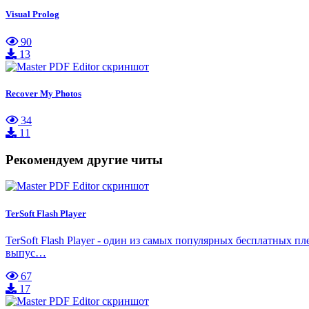
Visual Prolog
90
13
Recover My Photos
34
11
Рекомендуем другие читы
TerSoft Flash Player
TerSoft Flash Player - один из самых популярных бесплатных 
выпус…
67
17