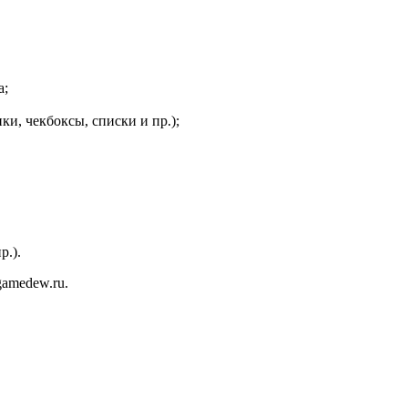
а;
и, чекбоксы, списки и пр.);
р.).
gamedew.ru.