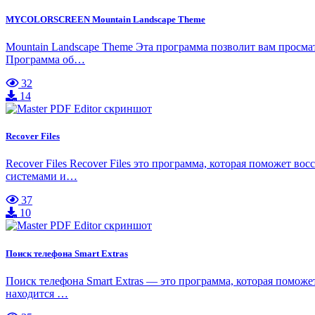
MYCOLORSCREEN Mountain Landscape Theme
Mountain Landscape Theme Эта программа позволит вам просмат
Программа об…
32
14
Recover Files
Recover Files Recover Files это программа, которая поможет 
системами и…
37
10
Поиск телефона Smart Extras
Поиск телефона Smart Extras — это программа, которая помож
находится …