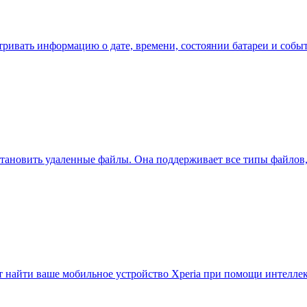
ривать информацию о дате, времени, состоянии батареи и событи
восстановить удаленные файлы. Она поддерживает все типы файло
ет найти ваше мобильное устройство Xperia при помощи интелле