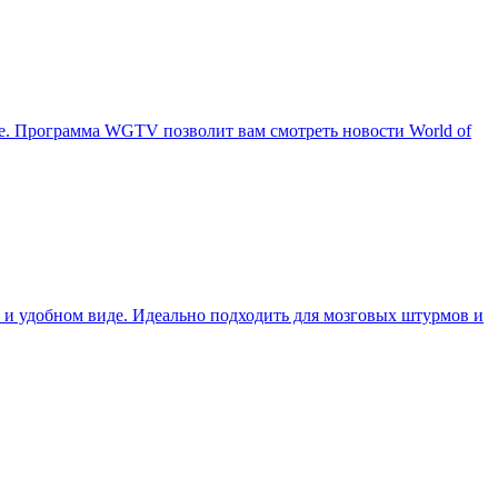
ве. Программа WGTV позволит вам смотреть новости World of
и удобном виде. Идеально подходить для мозговых штурмов и