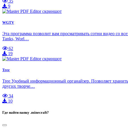
35
9
WGTV
Эта программа позволит вам просматривать сотни видео со вс
Tanks, Worl…
62
19
Tree
Tree Удобный информационный органайзер. Позволяет хранить
других творче…
34
10
Где найти папку .minecraft?