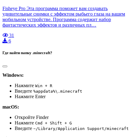
Fisheye Pro Эта программа поможет вам создавать
удивительные снимки с эффектом рыбьего глаза на вашем
мобильном устройстве. Программа содержит набор
фантастических эффектов и различных пл…
31
6
Где найти папку .minecraft?
Windows:
Нажмите
Win + R
Введите
%appdata%\.minecraft
Нажмите Enter
macOS:
Откройте Finder
Нажмите
Cmd + Shift + G
Введите
~/Library/Application Support/minecraft