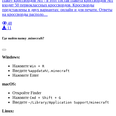
Пакет кроссвордов №1 - в этот состав Пакета кроссвордов №1
входят 50 первоклассных кроссвордов. Кроссворды
представлены в двух вариантах: онлайн и для печати. Ответы
на кроссворды располо…
48
11
Где найти папку .minecraft?
Windows:
Нажмите
Win + R
Введите
%appdata%\.minecraft
Нажмите Enter
macOS:
Откройте Finder
Нажмите
Cmd + Shift + G
Введите
~/Library/Application Support/minecraft
Linux: