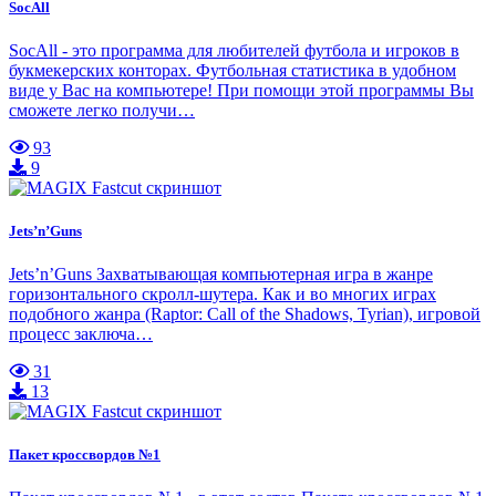
SocAll
SocAll - это программа для любителей футбола и игроков в
букмекерских конторах. Футбольная статистика в удобном
виде у Вас на компьютере! При помощи этой программы Вы
сможете легко получи…
93
9
Jets’n’Guns
Jets’n’Guns Захватывающая компьютерная игра в жанре
горизонтального скролл-шутера. Как и во многих играх
подобного жанра (Raptor: Call of the Shadows, Tyrian), игровой
процесс заключа…
31
13
Пакет кроссвордов №1