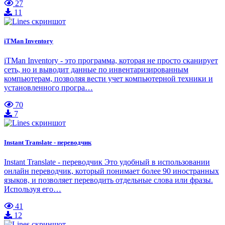
27
11
iTMan Inventory
iTMan Inventory - это программа, которая не просто сканирует
сеть, но и выводит данные по инвентаризированным
компьютерам, позволяя вести учет компьютерной техники и
установленного програ…
70
7
Instant Translate - переводчик
Instant Translate - переводчик Это удобный в использовании
онлайн переводчик, который понимает более 90 иностранных
языков, и позволяет переводить отдельные слова или фразы.
Используя его…
41
12