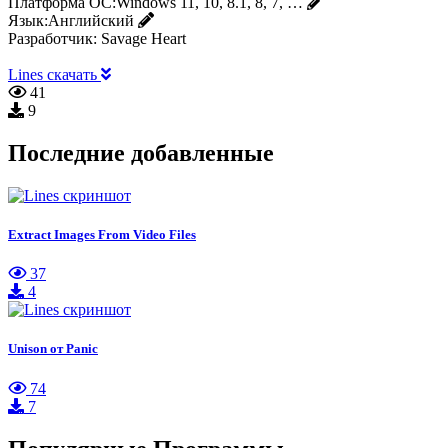
Платформа ОС:
Windows 11, 10, 8.1, 8, 7, …
Язык:
Английский
Разработчик:
Savage Heart
Lines скачать
41
9
Последние добавленные
Extract Images From Video Files
37
4
Unison от Panic
74
7