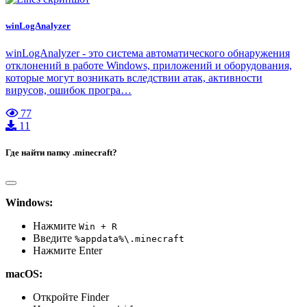
winLogAnalyzer
winLogAnalyzer - это система автоматического обнаружения
отклонений в работе Windows, приложений и оборудования,
которые могут возникать вследствии атак, активности
вирусов, ошибок програ…
77
11
Где найти папку .minecraft?
Windows:
Нажмите
Win + R
Введите
%appdata%\.minecraft
Нажмите Enter
macOS:
Откройте Finder