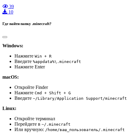
39
10
Где найти папку .minecraft?
Windows:
Нажмите
Win + R
Введите
%appdata%\.minecraft
Нажмите Enter
macOS:
Откройте Finder
Нажмите
Cmd + Shift + G
Введите
~/Library/Application Support/minecraft
Linux:
Откройте терминал
Перейдите в
~/.minecraft
Или вручную:
/home/ваш_пользователь/.minecraft