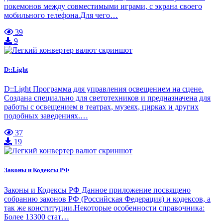
покемонов между совместимыми играми, с экрана своего
мобильного телефона.Для чего…
39
9
D::Light
D::Light Программа для управления освещением на сцене.
Создана специально для светотехников и предназначена для
работы с освещением в театрах, музеях, цирках и других
подобных заведениях.…
37
19
Законы и Кодексы РФ
Законы и Кодексы РФ Данное приложение посвящено
собранию законов РФ (Российская Федерация) и кодексов, а
так же конституции.Некоторые особенности справочника:
Более 13300 стат…