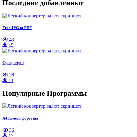
Последние добавленные
Free JPG to PDF
43
15
Супергерои
38
11
Популярные Программы
А4 Колесо фортуны
36
17