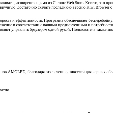
авливать расширения прямо из Chrome Web Store. Кстати, это 
 вручную: достаточно скачать последнюю версию Kiwi Browser 
корость и эффективность. Программа обеспечивает бесперебойную
ложение в соответствии с вашими предпочтениями и потребност
воляет управлять браузером одной рукой. Пользователь также м
кранов AMOLED, благодаря отключению пикселей для черных обл
латно