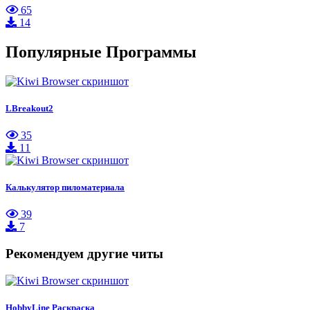
65
14
Популярные Программы
LBreakout2
35
11
Калькулятор пиломатериала
39
7
Рекомендуем другие читы
HobbyLine Раскраска