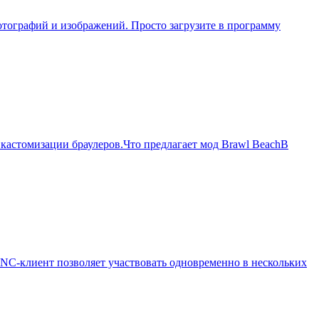
отографий и изображений. Просто загрузите в программу
кастомизации браулеров.Что предлагает мод Brawl BeachВ
C-клиент позволяет участвовать одновременно в нескольких