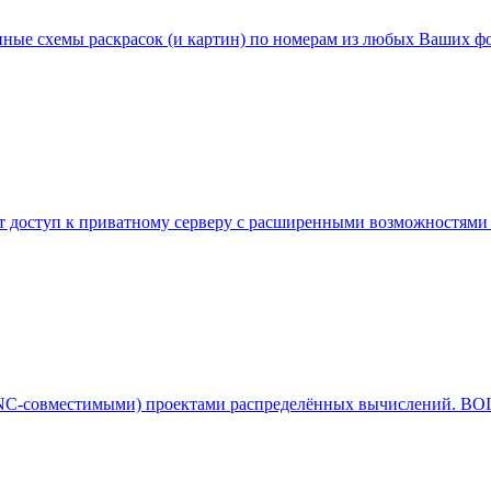
енные схемы раскрасок (и картин) по номерам из любых Ваших ф
ет доступ к приватному серверу с расширенными возможностями 
C-совместимыми) проектами распределённых вычислений. BOIN