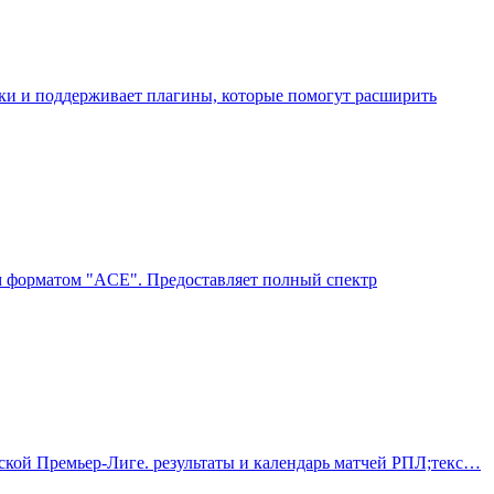
йки и поддерживает плагины, которые помогут расширить
м форматом "ACE". Предоставляет полный спектр
ской Премьер-Лиге. результаты и календарь матчей РПЛ;текс…