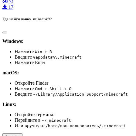
31
17
Где найти папку .minecraft?
Windows:
Нажмите
Win + R
Введите
%appdata%\.minecraft
Нажмите Enter
macOS:
Откройте Finder
Нажмите
Cmd + Shift + G
Введите
~/Library/Application Support/minecraft
Linux:
Откройте терминал
Перейдите в
~/.minecraft
Или вручную:
/home/ваш_пользователь/.minecraft