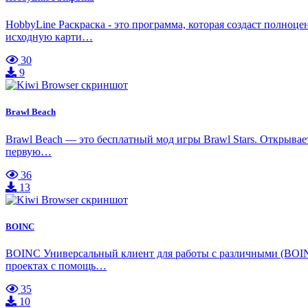
HobbyLine Раскраска - это программа, которая создаст полноц
исходную карти…
30
9
Brawl Beach
Brawl Beach — это бесплатный мод игры Brawl Stars. Открыва
первую…
36
13
BOINC
BOINC Универсальный клиент для работы с различными (BOIN
проектах с помощь…
35
10