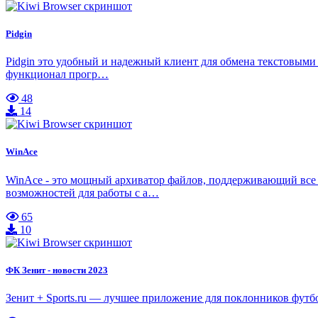
Pidgin
Pidgin это удобный и надежный клиент для обмена текстовыми
функционал прогр…
48
14
WinAce
WinAce - это мощный архиватор файлов, поддерживающий все
возможностей для работы с а…
65
10
ФК Зенит - новости 2023
Зенит + Sports.ru — лучшее приложение для поклонников футб