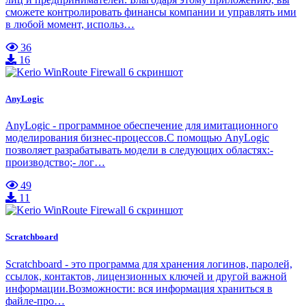
сможете контролировать финансы компании и управлять ими
в любой момент, использ…
36
16
AnyLogic
AnyLogic - программное обеспечение для имитационного
моделирования бизнес-процессов.С помощью AnyLogic
позволяет разрабатывать модели в следующих областях:-
производство;- лог…
49
11
Scratchboard
Scratchboard - это программа для хранения логинов, паролей,
ссылок, контактов, лицензионных ключей и другой важной
информации.Возможности: вся информация храниться в
файле-про…