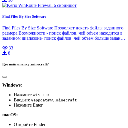
10
Find Files By Size Software
Find Files By Size Software Позволяет искать файлы заданного
размера.Возможности:- поиск файлов, чей объем находится в
заданном диапазоне- поиск файлов, чей объем больше задан…
33
8
Где найти папку .minecraft?
Windows:
Нажмите
Win + R
Введите
%appdata%\.minecraft
Нажмите Enter
macOS:
Откройте Finder