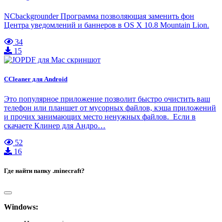
NCbackgrounder Программа позволяющая заменить фон
Центра уведомлений и баннеров в OS X 10.8 Mountain Lion.
34
15
CCleaner для Android
Это популярное приложение позволит быстро очистить ваш
телефон или планшет от мусорных файлов, кэша приложений
и прочих занимающих место ненужных файлов. Если в
скачаете Клинер для Андро…
52
16
Где найти папку .minecraft?
Windows: