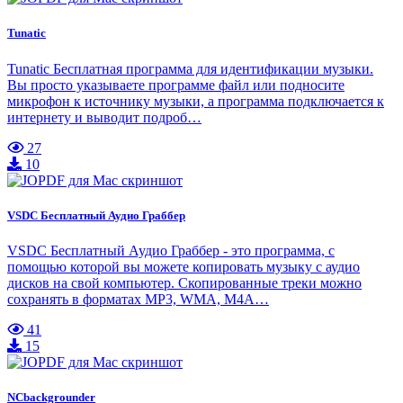
Tunatic
Tunatic Бесплатная программа для идентификации музыки.
Вы просто указываете программе файл или подносите
микрофон к источнику музыки, а программа подключается к
интернету и выводит подроб…
27
10
VSDC Бесплатный Аудио Граббер
VSDC Бесплатный Аудио Граббер - это программа, с
помощью которой вы можете копировать музыку с аудио
дисков на свой компьютер. Скопированные треки можно
сохранять в форматах MP3, WMA, M4A…
41
15
NCbackgrounder