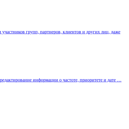
и участников групп, партнеров, клиентов и других лиц, даже
 редактирование информации о частоте, приоритете и дате …