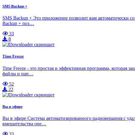
SMS Backup +
SMS Backup + Это приложение позволит вам автоматически соз
Backup + поз…
33
8
Time Freeze
Time Freeze - это простая и эффективная программа, которая
файлы и пап…
52
22
Вы в эфире
Вы в эфире Система автоматизированного радиовещания с уда
вмешательства опе…
33