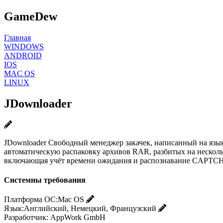
GameDew
Главная
WINDOWS
ANDROID
IOS
MAC OS
LINUX
JDownloader
JDownloader Свободный менеджер закачек, написанный на язы
автоматическую распаковку архивов RAR, разбитых на нескольк
включающая учёт времени ожидания и распознавание CAPTCHA
Системны требования
Платформа ОС:
Mac OS
Язык:
Английский, Немецкий, Французский
Разработчик:
AppWork GmbH