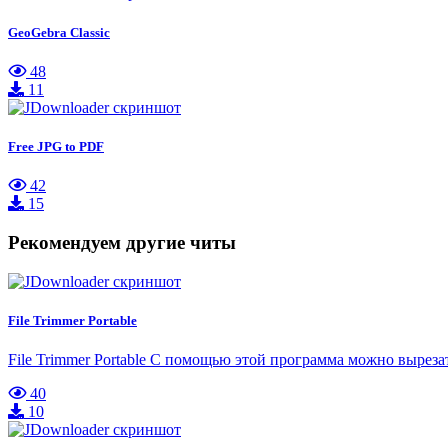
GeoGebra Classic
48
11
Free JPG to PDF
42
15
Рекомендуем другие читы
File Trimmer Portable
File Trimmer Portable С помощью этой программа можно выреза
40
10