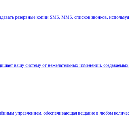
давать резервные копии SMS, MMS, списков звонков, используя 
 защищает вашу систему от нежелательных изменений, создавае
лённым управлением, обеспечивающая вещание в любом количест