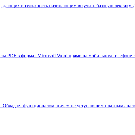
ов, дающих возможность начинающим выучить базовую лексику. 
айлы PDF в формат Microsoft Word прямо на мобильном телефоне
ана. Обладает функционалом, ничем не уступающим платным анало