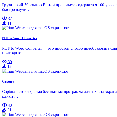
Грузинский 50 языков В этой программе содержится 100 урок
быстро научи…
37
11
PDF to Word Converter
PDF to Word Converter — это простой способ преобразовать ф
пригодитс…
39
12
Captura
Captura - это открытая бесплатная программа для захвата экр
клики …
43
21