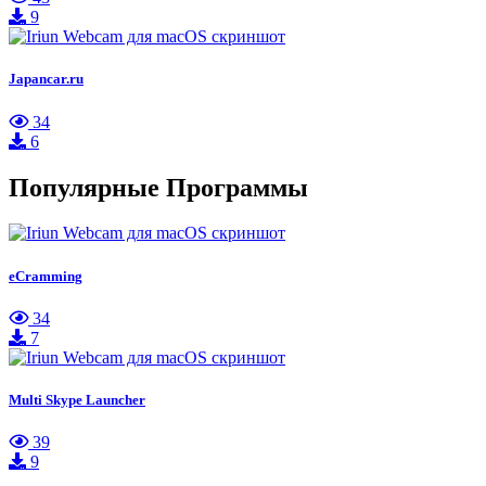
9
Japancar.ru
34
6
Популярные Программы
eCramming
34
7
Multi Skype Launcher
39
9