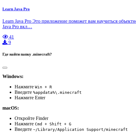
Learn Java Pro
Learn Java Pro Это приложение поможет вам научиться объект
Java Pro вкл…
41
9
Где найти папку .minecraft?
Windows:
Нажмите
Win + R
Введите
%appdata%\.minecraft
Нажмите Enter
macOS:
Откройте Finder
Нажмите
Cmd + Shift + G
Введите
~/Library/Application Support/minecraft