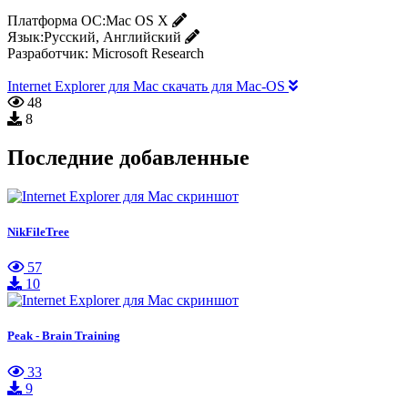
Платформа ОС:
Mac OS X
Язык:
Русский, Английский
Разработчик:
Microsoft Research
Internet Explorer для Mac скачать для Mac-OS
48
8
Последние добавленные
NikFileTree
57
10
Peak - Brain Training
33
9