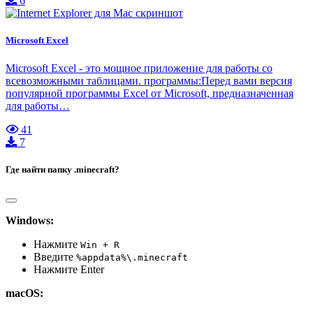
6
Microsoft Excel
Microsoft Excel - это мощное приложение для работы со
всевозможными таблицами. программы:Перед вами версия
популярной программы Excel от Microsoft, предназначенная
для работы…
41
7
Где найти папку .minecraft?
Windows:
Нажмите
Win + R
Введите
%appdata%\.minecraft
Нажмите Enter
macOS: