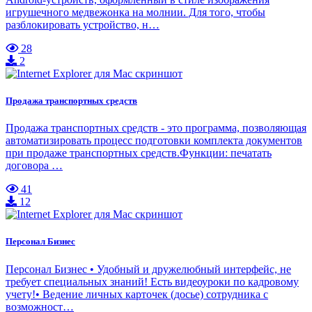
игрушечного медвежонка на молнии. Для того, чтобы
разблокировать устройство, н…
28
2
Продажа транспортных средств
Продажа транспортных средств - это программа, позволяющая
автоматизировать процесс подготовки комплекта документов
при продаже транспортных средств.Функции: печатать
договора …
41
12
Персонал Бизнес
Персонал Бизнес • Удобный и дружелюбный интерфейс, не
требует специальных знаний! Есть видеоуроки по кадровому
учету!• Ведение личных карточек (досье) сотрудника с
возможност…