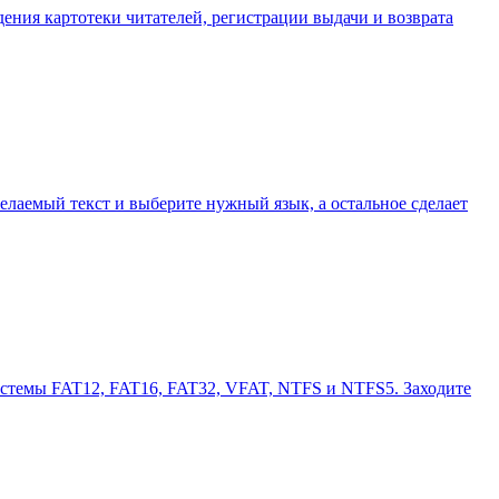
дения картотеки читателей, регистрации выдачи и возврата
елаемый текст и выберите нужный язык, а остальное сделает
системы FAT12, FAT16, FAT32, VFAT, NTFS и NTFS5. Заходите