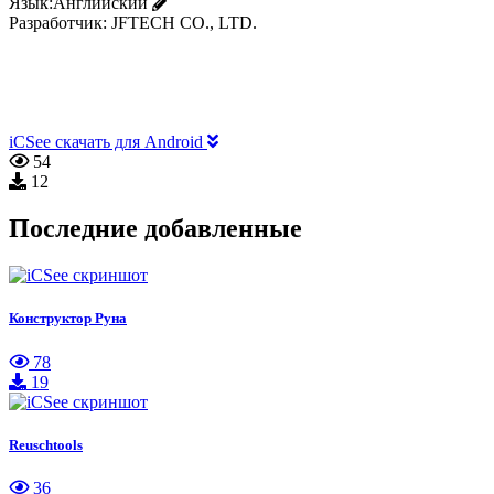
Язык:
Английский
Разработчик:
JFTECH CO., LTD.
iCSee скачать для Android
54
12
Последние добавленные
Конструктор Руна
78
19
Reuschtools
36