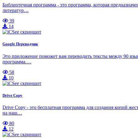
Библиотечная программа - это программа, которая предназначен
литератур…
39
14
Google Переводчик
Это приложение поможет вам переводить тексты между 90 языка
программа.…
58
10
Drive Copy
Drive Copy - это бесплатная программа для создания копий же
на наш…
80
12