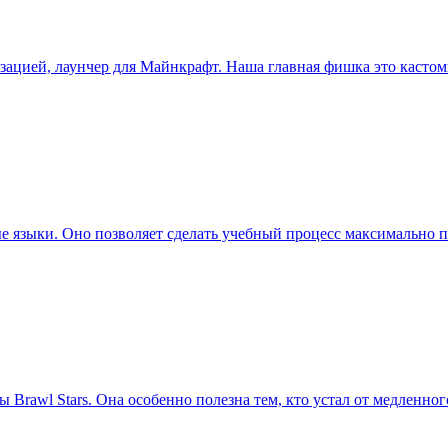
зацией, лаунчер для Майнкрафт. Наша главная фишка это кастоми
ые языки. Оно позволяет сделать учебный процесс максимально
awl Stars. Она особенно полезна тем, кто устал от медленного