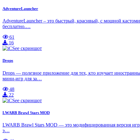
AdventureLauncher
AdventureLauncher – это быстрый, красивый, с мощной кастоми
бесплатно.…
61
16
Drops
Drops — полезное приложение для тех, кто изучает иностранн
мини-игр для за…
48
22
LWARB Brawl Stars MOD
LWARB Brawl Stars MOD — это модифицированная версия игры Br
э…