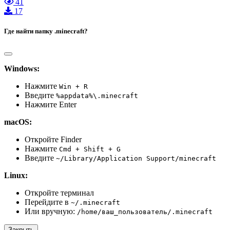
41
17
Где найти папку .minecraft?
Windows:
Нажмите
Win + R
Введите
%appdata%\.minecraft
Нажмите Enter
macOS:
Откройте Finder
Нажмите
Cmd + Shift + G
Введите
~/Library/Application Support/minecraft
Linux:
Откройте терминал
Перейдите в
~/.minecraft
Или вручную:
/home/ваш_пользователь/.minecraft
Закрыть