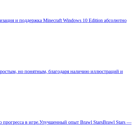
зация и поддержка Minecraft Windows 10 Edition абсолютно
 простым, но понятным, благодаря наличию иллюстраций и
 прогресса в игре.Улучшенный опыт Brawl StarsBrawl Stars —