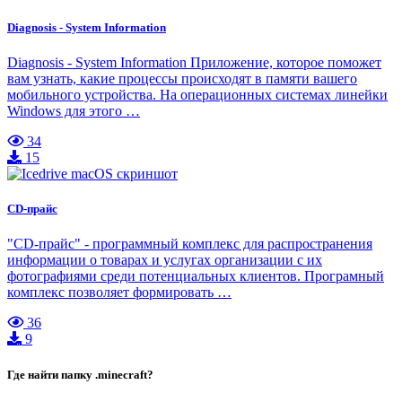
Diagnosis - System Information
Diagnosis - System Information Приложение, которое поможет
вам узнать, какие процессы происходят в памяти вашего
мобильного устройства. На операционных системах линейки
Windows для этого …
34
15
CD-прайс
"CD-прайс" - программный комплекс для распространения
информации о товарах и услугах организации с их
фотографиями среди потенциальных клиентов. Програмный
комплекс позволяет формировать …
36
9
Где найти папку .minecraft?