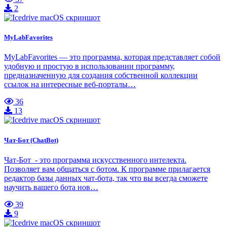
2
MyLabFavorites
MyLabFavorites — это программа, которая представляет собой
удобную и простую в использовании программу,
предназначенную для создания собственной коллекции
ссылок на интересные веб-порталы…
36
13
Чат-Бот (ChatBot)
Чат-Бот - это программа искусственного интелекта.
Позволяет вам общаться с ботом. К программе прилагается
редактор базы данных чат-бота, так что вы всегда сможете
научить вашего бота нов…
39
9