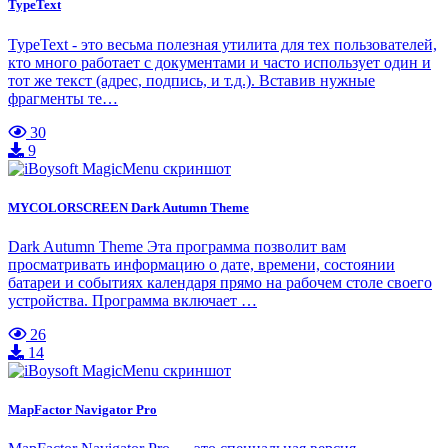
TypeText
TypeText - это весьма полезная утилита для тех пользователей,
кто много работает с документами и часто использует один и
тот же текст (адрес, подпись, и т.д.). Вставив нужные
фрагменты те…
30
9
MYCOLORSCREEN Dark Autumn Theme
Dark Autumn Theme Эта программа позволит вам
просматривать информацию о дате, времени, состоянии
батареи и событиях календаря прямо на рабочем столе своего
устройства. Программа включает …
26
14
MapFactor Navigator Pro