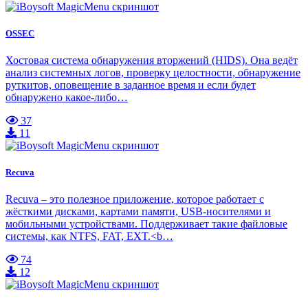
OSSEC
Хостовая система обнаружения вторжений (HIDS). Она ведёт
анализ системных логов, проверку целостности, обнаружение
руткитов, оповещение в заданное время и если будет
обнаружено какое-либо…
37
11
Recuva
Recuva – это полезное приложение, которое работает с
жёсткими дисками, картами памяти, USB-носителями и
мобильными устройствами. Поддерживает такие файловые
системы, как NTFS, FAT, EXT.<b…
74
12