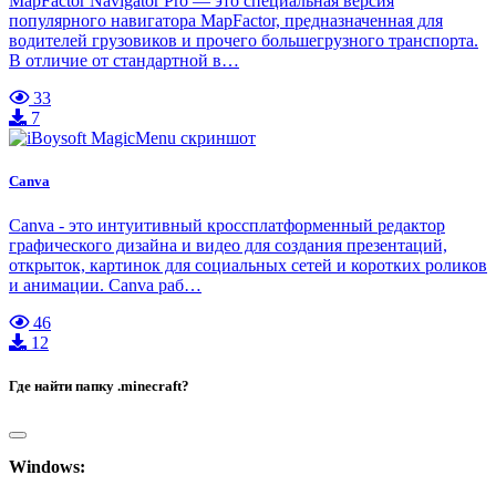
MapFactor Navigator Pro — это специальная версия
популярного навигатора MapFactor, предназначенная для
водителей грузовиков и прочего большегрузного транспорта.
В отличие от стандартной в…
33
7
Canva
Canva - это интуитивный кроссплатформенный редактор
графического дизайна и видео для создания презентаций,
открыток, картинок для социальных сетей и коротких роликов
и анимации. Canva раб…
46
12
Где найти папку .minecraft?
Windows: