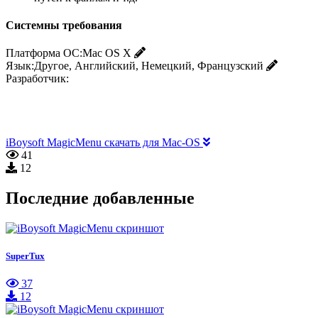
Системны требования
Платформа ОС:
Mac OS X
Язык:
Другое, Английский, Немецкий, Французский
Разработчик:
iBoysoft MagicMenu скачать для Mac-OS
41
12
Последние добавленные
SuperTux
37
12