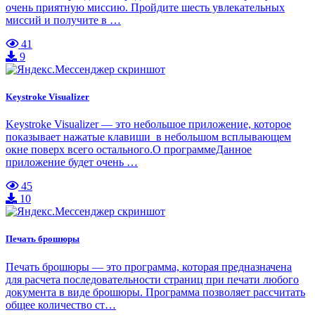
очень приятную миссию. Пройдите шесть увлекательных
миссий и получите в …
41
9
Keystroke Visualizer
Keystroke Visualizer — это небольшое приложение, которое
показывает нажатые клавиши в небольшом всплывающем
окне поверх всего остального.О программеДанное
приложение будет очень …
45
10
Печать брошюры
Печать брошюры — это программа, которая предназначена
для расчета последовательности страниц при печати любого
документа в виде брошюры. Программа позволяет рассчитать
общее количество ст…