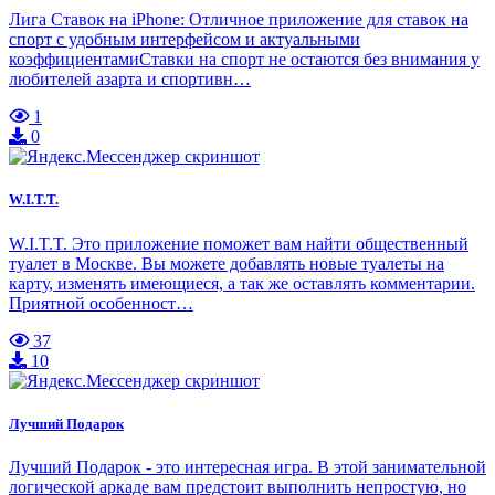
Лига Ставок на iPhone: Отличное приложение для ставок на
спорт с удобным интерфейсом и актуальными
коэффициентамиСтавки на спорт не остаются без внимания у
любителей азарта и спортивн…
1
0
W.I.T.T.
W.I.T.T. Это приложение поможет вам найти общественный
туалет в Москве. Вы можете добавлять новые туалеты на
карту, изменять имеющиеся, а так же оставлять комментарии.
Приятной особенност…
37
10
Лучший Подарок
Лучший Подарок - это интересная игра. В этой занимательной
логической аркаде вам предстоит выполнить непростую, но