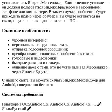
устанавливать Яндекс.Мессенджер. Единственное условие —
он должен пользоваться Яндекс.Браузером на мобильном
телефоне или компьютере. В таком случае, сообщения будут
приходить прямо через браузер и вы будете оставаться на
связи, не устанавливая дополнительно ПО.
Главные особенности:
удобный интерфейс;
персональные и групповые чаты;
отправка голосовых сообщений;
преобразование голосовых сообщений в текст;
голосовые и видеозвонки;
быстрые реакции и стикеры;
общение даже с теми, кто не устанавливал Мессенджер:
через Яндекс.Браузер.
С нашего сайта, вы можете скачать Яндекс.Мессенджер для
Android, совершенно бесплатно.
Системны требования
Платформа ОС:
Android 5.x, Android 6.x, Android 7.x, …
Язык:
Русский