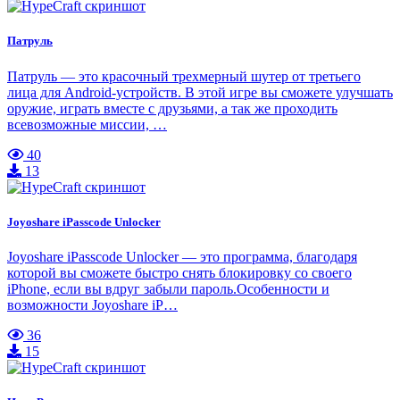
Патруль
Патруль — это красочный трехмерный шутер от третьего
лица для Android-устройств. В этой игре вы сможете улучшать
оружие, играть вместе с друзьями, а так же проходить
всевозможные миссии, …
40
13
Joyoshare iPasscode Unlocker
Joyoshare iPasscode Unlocker — это программа, благодаря
которой вы сможете быстро снять блокировку со своего
iPhone, если вы вдруг забыли пароль.Особенности и
возможности Joyoshare iP…
36
15