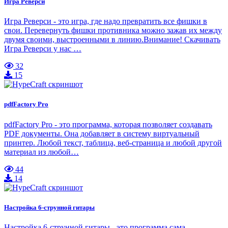
Игра Реверси
Игра Реверси - это игра, где надо превратить все фишки в
свои. Перевернуть фишки противника можно зажав их между
двумя своими, выстроенными в линию.Внимание! Скачивать
Игра Реверси у нас …
32
15
pdfFactory Pro
pdfFactory Pro - это программа, которая позволяет создавать
PDF документы. Она добавляет в систему виртуальный
принтер. Любой текст, таблица, веб-страница и любой другой
материал из любой…
44
14
Настройка 6-струнной гитары
Настройка 6-струнной гитары - это программа сама