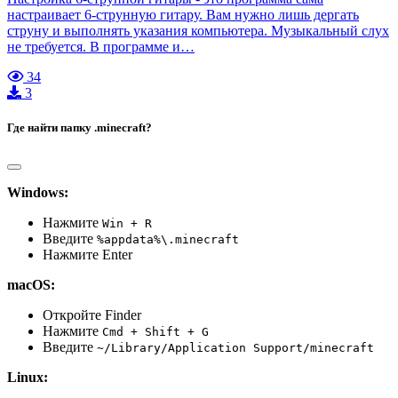
настраивает 6-струнную гитару. Вам нужно лишь дергать
струну и выполнять указания компьютера. Музыкальный слух
не требуется. В программе и…
34
3
Где найти папку .minecraft?
Windows:
Нажмите
Win + R
Введите
%appdata%\.minecraft
Нажмите Enter
macOS:
Откройте Finder
Нажмите
Cmd + Shift + G
Введите
~/Library/Application Support/minecraft
Linux: