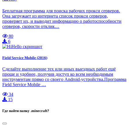
Беплатная программа для поиска рабочих прокси серверов.
Она загружает из интернета список прокси серверов,
проверяет их, и выводит информацию о работоспособности
серверов, скорости отклик…
80
6
Field Service Mobile (2016)
Сделайте выполнение тех или иных выездных работ ещё
проще и удобнее, получив доступ ко всем необходимым
инструментам прямо со своего Android-устройства.Программа
Field Service Mobile …
34
15
Где найти папку .minecraft?