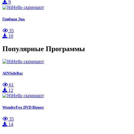
9
Грибная Эра
35
10
Популярные Программы
AINSideBar
61
12
WonderFox DVD Ripper
35
14