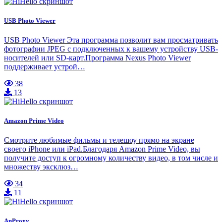
USB Photo Viewer
USB Photo Viewer Эта программа позволит вам просматривать
фотографии JPEG с подключенных к вашему устройству USB-
носителей или SD-карт.Программа Nexus Photo Viewer
поддерживает устрой…
38
13
Amazon Prime Video
Смотрите любимые фильмы и телешоу прямо на экране
своего iPhone или iPad.Благодаря Amazon Prime Video, вы
получите доступ к огромному количеству видео, в том числе и
множеству эксклюз…
34
11
AnProxy