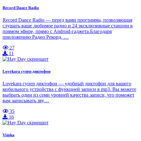
Record Dance Radio
Record Dance Radio — перед вами программа, позволяющая
слушать ваше любимое радио и 24 эксклюзивные станции в
прямом эфире, прямо с Android-гаджета.Благодаря
приложению Радио Рекорд, …
27
11
Lovekara супер диктофон
Lovekara супер диктофон — удобный диктофон для вашего
мобильного устройства с функцией записи в mp3. Вы можете
выбрать один из семи уровней качества записи, что поможет
вам записывать зву…
35
16
Vimka