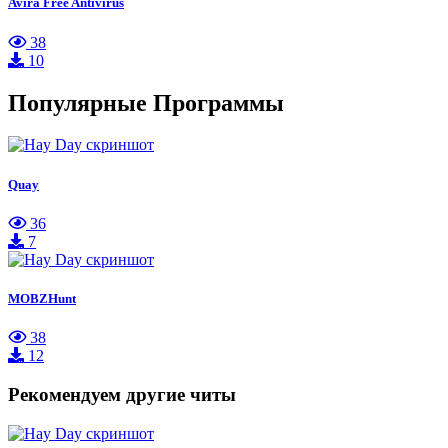
Avira Free Antivirus
38
10
Популярные Программы
Quay
36
7
MOBZHunt
38
12
Рекомендуем другие читы