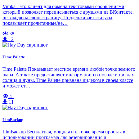
Vimka - это клиент для обмена текстовыми сообщениями,
который позволяет переписываться с друзьями из ВКонтакте,
не заходя на свою страницу. Поддерживает статусы,
показывает прочитанные/не…
38
12
Time Palette
Time Palette Показывает местное время в любой точке земного
шара. А также предоставляет информацию о погоде и циклах
солнца и луны. Time Palette признана лидером в своем классе
и может ст…
41
11
LimBackup
LimBackup Бесплатная, мощная и в то же время простая в
использовании программа для резервирования и