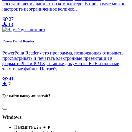
восстановления данных на компьютере. В программе можно
настроить неограниченное количес…
37
13
PowerPoint Reader
PowerPoint Reader - это программа, позволяющая открывать,
просматривать и печатать электронные презентации в
формате PPT и PPTX, а так же документы RTF и простые
текстовые файлы. Не требу…
41
7
Где найти папку .minecraft?
Windows:
Нажмите
Win + R