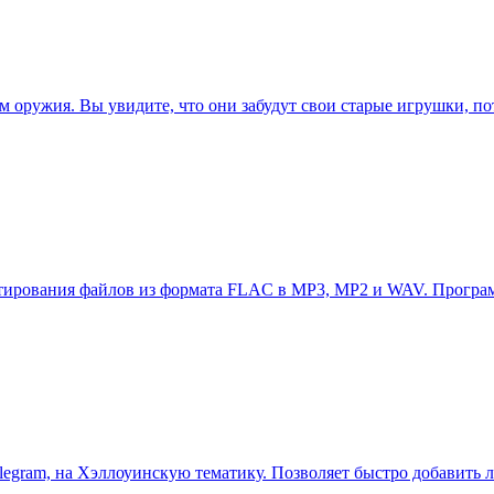
 оружия. Вы увидите, что они забудут свои старые игрушки, по
ертирования файлов из формата FLAC в MP3, MP2 и WAV. Програм
 Telegram, на Хэллоуинскую тематику. Позволяет быстро добавит