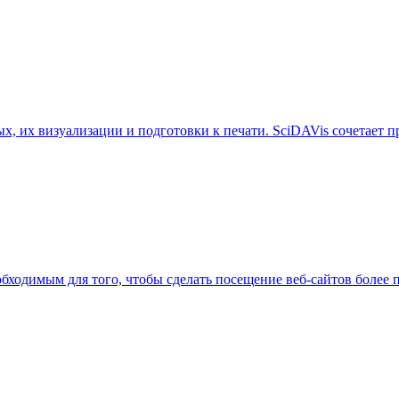
х, их визуализации и подготовки к печати. SciDAVis сочетает 
еобходимым для того, чтобы сделать посещение веб-сайтов боле