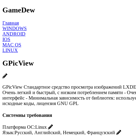
GameDew
Главная
WINDOWS
ANDROID
IOS
MAC OS
LINUX
GPicView
GPicView Cтандартное средство просмотра изображений LXDE.
Очень легкий и быстрый, с низким потреблением памяти - Оче
интерфейс - Минимальная зависимость от библиотек: используе
исходные коды, лицензия GNU GPL
Системны требования
Платформа ОС:
Linux
Язык:
Русский, Английский, Немецкий, Французский