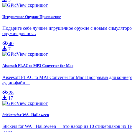
Игрушечное Оружие Приложение
Подарите себе лучшее игрушечное оружие с новым симулятором
оружия для по…
40
7
Aiseesoft FLAC to MP3 Converter for Mac
Aiseesoft FLAC to MP3 Converter for Mac Программа для конв
аудио-файл…
28
17
Stickers for WA - Halloween
Stickers for WA - Halloween — это набор из 10 стикерпаков из
и исп…