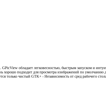
 GPicView обладает легковесностью, быстрым запуском и инту
нь хорошо подходит для просмотра изображений по умолчанию д
тся только чистый GTK+ - Независимость от сред рабочего стола