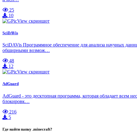
25
10
SciDAVis
SciDAVis Программное обеспечение для анализа научных данны
обширными возмож…
48
12
AdGuard
AdGuard - это десктопная программа, которая обладает всем н
блокировк…
216
5
Где найти папку .minecraft?