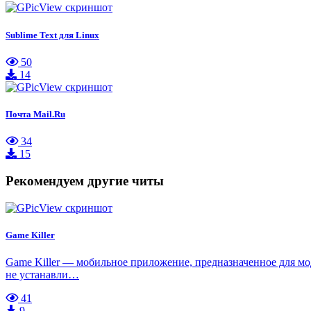
Sublime Text для Linux
50
14
Почта Mail.Ru
34
15
Рекомендуем другие читы
Game Killer
Game Killer — мобильное приложение, предназначенное для мо
не устанавли…
41
9